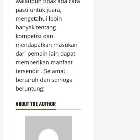
walaupun tidak ada cara
pasti untuk juara,
mengetahui lebih
banyak tentang
kompetisi dan
mendapatkan masukan
dari pemain lain dapat
memberikan manfaat
tersendiri. Selamat
bertaruh dan semoga
beruntung!
ABOUT THE AUTHOR