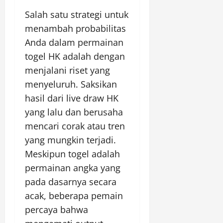
Salah satu strategi untuk
menambah probabilitas
Anda dalam permainan
togel HK adalah dengan
menjalani riset yang
menyeluruh. Saksikan
hasil dari live draw HK
yang lalu dan berusaha
mencari corak atau tren
yang mungkin terjadi.
Meskipun togel adalah
permainan angka yang
pada dasarnya secara
acak, beberapa pemain
percaya bahwa