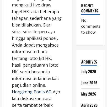
mengikuti live draw
RECENT
COMMENTS
togel HK, ada beberapa
tahapan sederhana yang
No
bisa dilakukan. Dari
comments
situs-situs terpercaya
to show.
hingga aplikasi ponsel,
Anda dapat mengakses
informasi terbaru
tentang lotto 6d HK,
ARCHIVES
hasil pengeluaran lotto
July 2026
HK, serta beraneka
informasi terkini terkait
June 2026
perjudian online.
Hongkong Pools 6D
Ayo
May 2026
kita diskusikan cara
serta tempat terbaik
April 2026