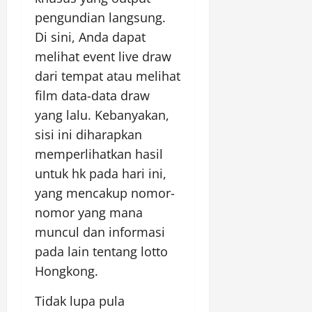
pengundian langsung.
Di sini, Anda dapat
melihat event live draw
dari tempat atau melihat
film data-data draw
yang lalu. Kebanyakan,
sisi ini diharapkan
memperlihatkan hasil
untuk hk pada hari ini,
yang mencakup nomor-
nomor yang mana
muncul dan informasi
pada lain tentang lotto
Hongkong.
Tidak lupa pula