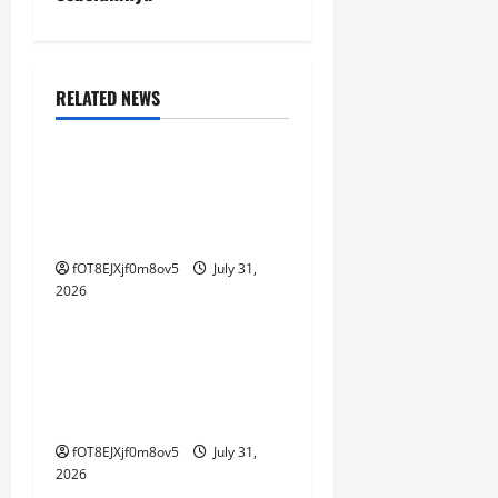
a
v
RELATED NEWS
GAME ONLINE
i
Bergabunglah dengan
g
Komunitas Rubah4D: Tips
a
dan Trik
t
fOT8EJXjf0m8ov5
July 31,
2026
GAME ONLINE
i
Mengungkap Rahasia
o
Bupatitogel: Apa yang
n
Perlu Anda Ketahui
fOT8EJXjf0m8ov5
July 31,
2026
GAME ONLINE