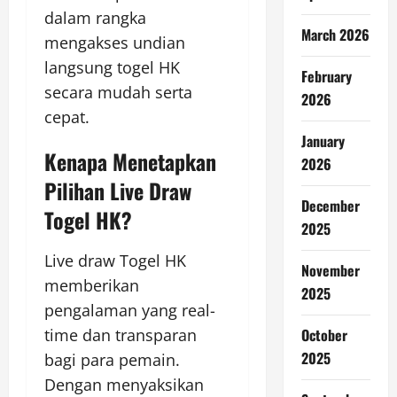
dalam rangka
March 2026
mengakses undian
langsung togel HK
February
secara mudah serta
2026
cepat.
January
Kenapa Menetapkan
2026
Pilihan Live Draw
December
Togel HK?
2025
Live draw Togel HK
November
memberikan
2025
pengalaman yang real-
time dan transparan
October
2025
bagi para pemain.
Dengan menyaksikan