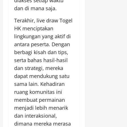
diakses setiap waktu
dan di mana saja.
Terakhir, live draw Togel
HK menciptakan
lingkungan yang aktif di
antara peserta. Dengan
berbagi kisah dan tips,
serta bahas hasil-hasil
dan strategi, mereka
dapat mendukung satu
sama lain. Kehadiran
ruang komunitas ini
membuat permainan
menjadi lebih menarik
dan interaksional,
dimana mereka merasa