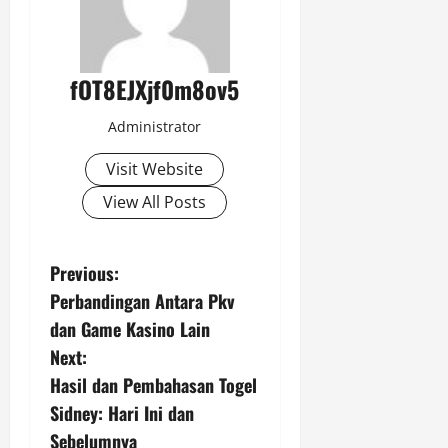
fOT8EJXjf0m8ov5
Administrator
Visit Website
View All Posts
P
Previous:
Perbandingan Antara Pkv
o
dan Game Kasino Lain
s
Next:
Hasil dan Pembahasan Togel
t
Sidney: Hari Ini dan
n
Sebelumnya