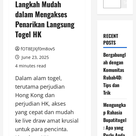
Langkah Mudah
Search
dalam Mengakses
Penarikan Langsung
Togel HK
RECENT
POSTS
fOT8EJXjf0m8ov5
Bergabungl
June 23, 2025
ah dengan
4 minutes read
Komunitas
Rubah4D:
Dalam alam togel,
Tips dan
terutama perjudian
Trik
Hong Kong dan
perjudian HK, akses
Mengungka
yang cepat dan mudah
p Rahasia
Bupatitogel
ke live draw amat krusial
: Apa yang
untuk para pencinta.
Perlu Anda