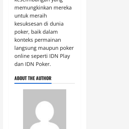
memungkinkan mereka
untuk meraih
kesuksesan di dunia
poker, baik dalam
konteks permainan
langsung maupun poker
online seperti IDN Play
dan IDN Poker.
ABOUT THE AUTHOR