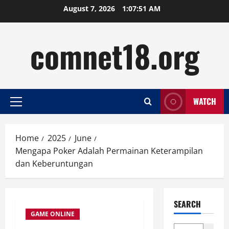
Skip
August 7, 2026
1:07:52 AM
to
content
comnet18.org
WATCH
Primary
Menu
Home
2025
June
Mengapa Poker Adalah Permainan Keterampilan
dan Keberuntungan
SEARCH
GAME ONLINE