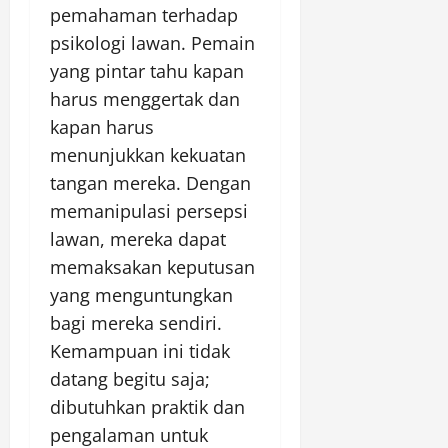
pemahaman terhadap
psikologi lawan. Pemain
yang pintar tahu kapan
harus menggertak dan
kapan harus
menunjukkan kekuatan
tangan mereka. Dengan
memanipulasi persepsi
lawan, mereka dapat
memaksakan keputusan
yang menguntungkan
bagi mereka sendiri.
Kemampuan ini tidak
datang begitu saja;
dibutuhkan praktik dan
pengalaman untuk