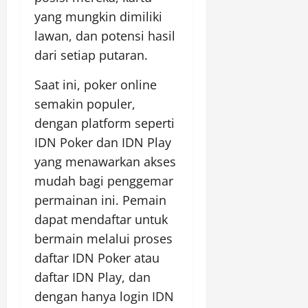
yang mungkin dimiliki
lawan, dan potensi hasil
dari setiap putaran.
Saat ini, poker online
semakin populer,
dengan platform seperti
IDN Poker dan IDN Play
yang menawarkan akses
mudah bagi penggemar
permainan ini. Pemain
dapat mendaftar untuk
bermain melalui proses
daftar IDN Poker atau
daftar IDN Play, dan
dengan hanya login IDN