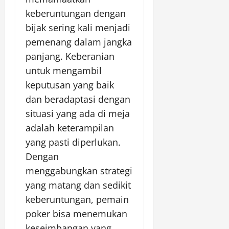
keberuntungan dengan
bijak sering kali menjadi
pemenang dalam jangka
panjang. Keberanian
untuk mengambil
keputusan yang baik
dan beradaptasi dengan
situasi yang ada di meja
adalah keterampilan
yang pasti diperlukan.
Dengan
menggabungkan strategi
yang matang dan sedikit
keberuntungan, pemain
poker bisa menemukan
keseimbangan yang