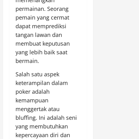
memenangkan
permainan. Seorang
pemain yang cermat
dapat memprediksi
tangan lawan dan
membuat keputusan
yang lebih baik saat
bermain.
Salah satu aspek
keterampilan dalam
poker adalah
kemampuan
menggertak atau
bluffing. Ini adalah seni
yang membutuhkan
kepercayaan diri dan