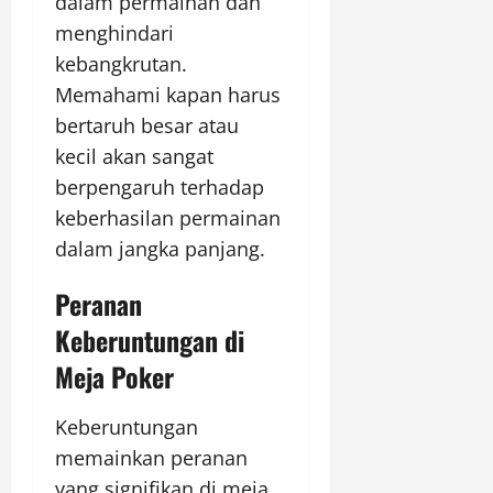
dalam permainan dan
menghindari
kebangkrutan.
Memahami kapan harus
bertaruh besar atau
kecil akan sangat
berpengaruh terhadap
keberhasilan permainan
dalam jangka panjang.
Peranan
Keberuntungan di
Meja Poker
Keberuntungan
memainkan peranan
yang signifikan di meja