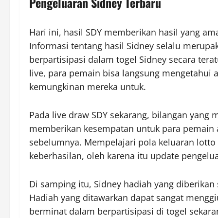
Pengeluaran Sidney Terbaru
Hari ini, hasil SDY memberikan hasil yang am
Informasi tentang hasil Sidney selalu merup
berpartisipasi dalam togel Sidney secara ter
live, para pemain bisa langsung mengetahui
kemungkinan mereka untuk.
Pada live draw SDY sekarang, bilangan yang m
memberikan kesempatan untuk para pemain aga
sebelumnya. Mempelajari pola keluaran lotto
keberhasilan, oleh karena itu update pengelu
Di samping itu, Sidney hadiah yang diberikan 
Hadiah yang ditawarkan dapat sangat menggi
berminat dalam berpartisipasi di togel seka