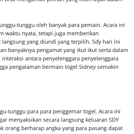
unggu-tunggu oleh banyak para pemain. Acara ini
m waktu nyata, tetapi juga memberikan
angsung yang diundi yang terpilih. Sdy hari ini
n banyaknya pengamat yang ikut ikut serta dalam
, interaksi antara penyelenggara penyelenggara
gga pengalaman bermain togel Sidney semakin
ggu-tunggu para para penggemar togel. Acara ini
ar menyaksikan secara langsung keluaran SDY
yak orang berharap angka yang para pasang dapat