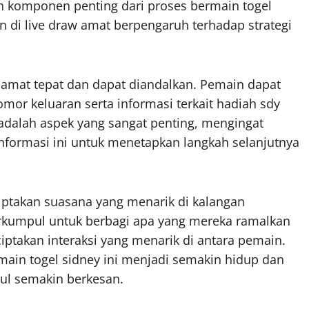
ah komponen penting dari proses bermain togel
an di live draw amat berpengaruh terhadap strategi
n amat tepat dan dapat diandalkan. Pemain dapat
mor keluaran serta informasi terkait hadiah sdy
 adalah aspek yang sangat penting, mengingat
nformasi ini untuk menetapkan langkah selanjutnya
ciptakan suasana yang menarik di kalangan
rkumpul untuk berbagi apa yang mereka ramalkan
iptakan interaksi yang menarik di antara pemain.
ain togel sidney ini menjadi semakin hidup dan
l semakin berkesan.