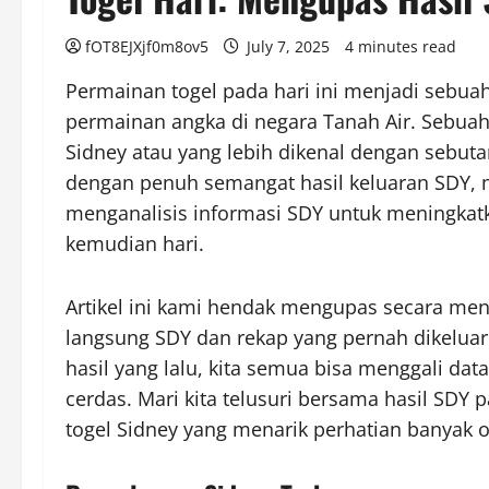
fOT8EJXjf0m8ov5
July 7, 2025
4 minutes read
Permainan togel pada hari ini menjadi sebuah
permainan angka di negara Tanah Air. Sebuah 
Sidney atau yang lebih dikenal dengan sebuta
dengan penuh semangat hasil keluaran SDY,
menganalisis informasi SDY untuk meningka
kemudian hari.
Artikel ini kami hendak mengupas secara men
langsung SDY dan rekap yang pernah dikeluar
hasil yang lalu, kita semua bisa menggali da
cerdas. Mari kita telusuri bersama hasil SDY p
togel Sidney yang menarik perhatian banyak o