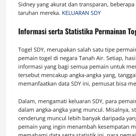
Sidney yang akurat dan transparan, beberapa
taruhan mereka.
KELUARAN SDY
Informasi serta Statistika Permainan To
Togel SDY, merupakan salah satu tipe permain
pemain togel di negara Tanah Air. Setiap, ha
informasi yang bagi semua pemain untuk memb
tersebut mencakup angka-angka yang, tanggal
memanfaatkan data SDY ini, pemusat bisa mem
Dalam, mengamati keluaran SDY, para pemain 
dalam angka-angka yang muncul. Misalnya, s
cenderung muncul lebih banyak daripada yang 
pemain yang ingin menambah kesempatan me
memahami data serta statistik ini, para pema