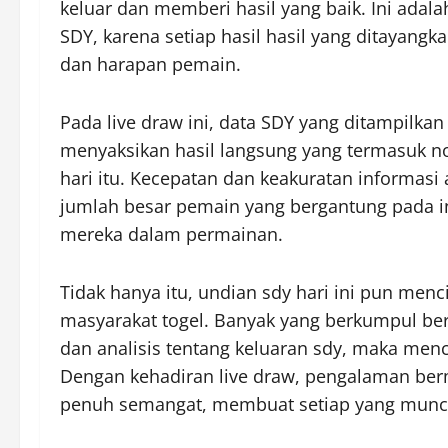
keluar dan memberi hasil yang baik. Ini adal
SDY, karena setiap hasil hasil yang ditayangk
dan harapan pemain.
Pada live draw ini, data SDY yang ditampilka
menyaksikan hasil langsung yang termasuk no
hari itu. Kecepatan dan keakuratan informasi
jumlah besar pemain yang bergantung pada i
mereka dalam permainan.
Tidak hanya itu, undian sdy hari ini pun men
masyarakat togel. Banyak yang berkumpul be
dan analisis tentang keluaran sdy, maka menc
Dengan kehadiran live draw, pengalaman berm
penuh semangat, membuat setiap yang muncu