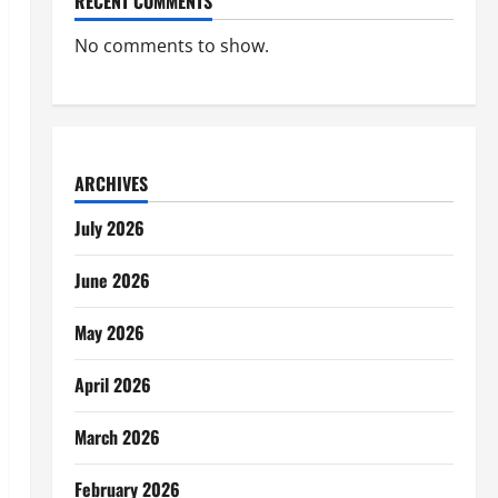
RECENT COMMENTS
No comments to show.
ARCHIVES
July 2026
June 2026
May 2026
April 2026
March 2026
February 2026