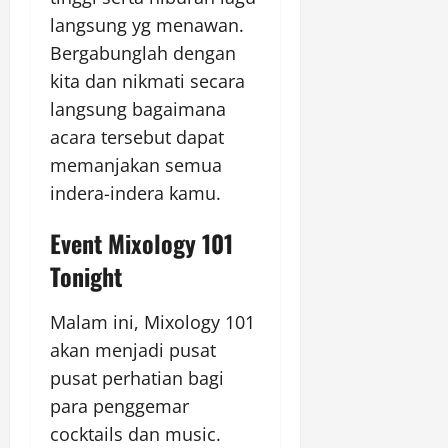
langsung yg menawan.
Bergabunglah dengan
kita dan nikmati secara
langsung bagaimana
acara tersebut dapat
memanjakan semua
indera-indera kamu.
Event Mixology 101
Tonight
Malam ini, Mixology 101
akan menjadi pusat
pusat perhatian bagi
para penggemar
cocktails dan music.