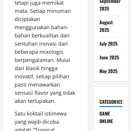
September
tetapi juga memikat
2025
mata. Setiap minuman
diciptakan
August
menggunakan bahan-
2025
bahan berkualitas dan
sentuhan inovasi dari
July 2025
beberapa mixologis
June 2025
berpengalaman. Mulai
dari klasik hingga
May 2025
inovatif, setiap pilihan
pasti menawarkan
sensasi flavor yang tidak
akan terlupakan.
CATEGORIES
Satu koktail istimewa
GAME
ONLINE
yang wajib dicoba
adalah "Tropical