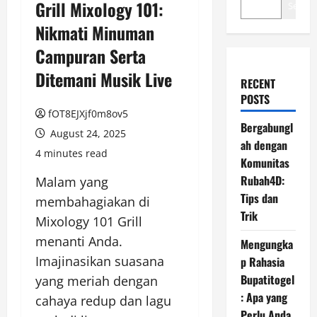
Grill Mixology 101:
Search
Nikmati Minuman
Campuran Serta
Ditemani Musik Live
RECENT
POSTS
fOT8EJXjf0m8ov5
Bergabungl
August 24, 2025
ah dengan
4 minutes read
Komunitas
Rubah4D:
Malam yang
Tips dan
membahagiakan di
Trik
Mixology 101 Grill
menanti Anda.
Mengungka
Imajinasikan suasana
p Rahasia
Bupatitogel
yang meriah dengan
: Apa yang
cahaya redup dan lagu
Perlu Anda