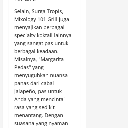
Selain, Surga Tropis,
Mixology 101 Grill juga
menyajikan berbagai
specialty koktail lainnya
yang sangat pas untuk
berbagai keadaan.
Misalnya, "Margarita
Pedas" yang
menyuguhkan nuansa
panas dari cabai
jalapeño, pas untuk
Anda yang mencintai
rasa yang sedikit
menantang. Dengan
suasana yang nyaman