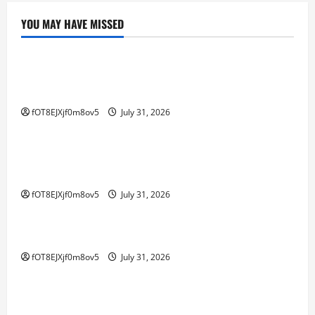
YOU MAY HAVE MISSED
GAME ONLINE
Bergabunglah dengan Komunitas Rubah4D: Tips
dan Trik
fOT8EJXjf0m8ov5
July 31, 2026
GAME ONLINE
Mengungkap Rahasia Bupatitogel: Apa yang
Perlu Anda Ketahui
fOT8EJXjf0m8ov5
July 31, 2026
GAME ONLINE
Rubah4d: Memahami Karakter dan Misi Sukses
fOT8EJXjf0m8ov5
July 31, 2026
GAME ONLINE
Slot Kuda dan Perkembangan Teknologi Judi