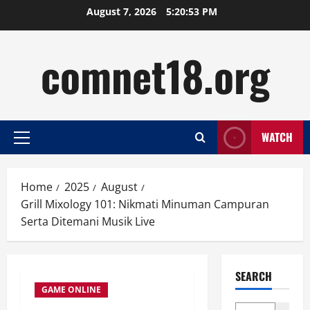
Skip
August 7, 2026
5:20:54 PM
to
content
comnet18.org
WATCH
Primary
Menu
Home
2025
August
Grill Mixology 101: Nikmati Minuman Campuran
Serta Ditemani Musik Live
SEARCH
GAME ONLINE