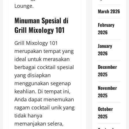
Lounge.
March 2026
Minuman Spesial di
February
Grill Mixology 101
2026
Grill Mixology 101
January
merupakan tempat yang
2026
ideal untuk merasakan
December
berbagai cocktail spesial
2025
yang disiapkan
menggunakan segenap
November
keahlian. Di tempat ini,
2025
Anda dapat menemukan
ragam cocktail unik yang
October
tidak hanya
2025
memanjakan selera,