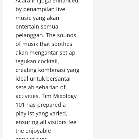
Acara ini juga enhanced
by penampilan live
music yang akan
entertain semua
pelanggan. The sounds
of musik that soothes
akan mengantar setiap
tegukan cocktail,
creating kombinasi yang
ideal untuk bersantai
setelah seharian of
activities. Tim Mixology
101 has prepared a
playlist yang varied,
ensuring all visitors feel
the enjoyable