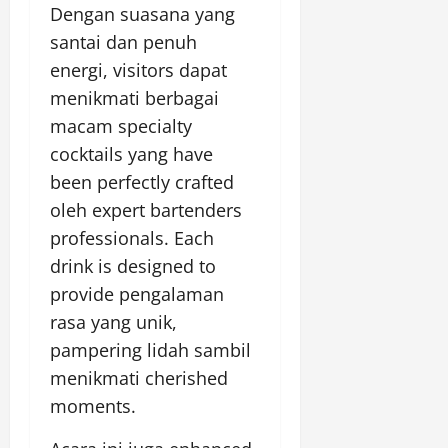
Dengan suasana yang
santai dan penuh
energi, visitors dapat
menikmati berbagai
macam specialty
cocktails yang have
been perfectly crafted
oleh expert bartenders
professionals. Each
drink is designed to
provide pengalaman
rasa yang unik,
pampering lidah sambil
menikmati cherished
moments.