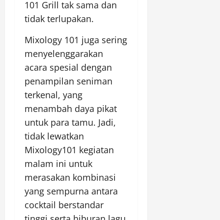
101 Grill tak sama dan
tidak terlupakan.
Mixology 101 juga sering
menyelenggarakan
acara spesial dengan
penampilan seniman
terkenal, yang
menambah daya pikat
untuk para tamu. Jadi,
tidak lewatkan
Mixology101 kegiatan
malam ini untuk
merasakan kombinasi
yang sempurna antara
cocktail berstandar
tinggi serta hiburan lagu