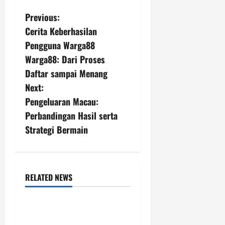
P
Previous:
Cerita Keberhasilan
o
Pengguna Warga88
s
Warga88: Dari Proses
Daftar sampai Menang
t
Next:
n
Pengeluaran Macau:
Perbandingan Hasil serta
a
Strategi Bermain
v
i
RELATED NEWS
g
GAME ONLINE
a
Bergabunglah dengan