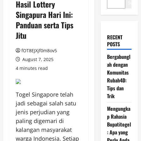
Hasil Lottery
Search
Singapura Hari Ini:
Panduan serta Tips
Jitu
RECENT
POSTS
fOT8EJXjf0m8ov5
Bergabungl
August 7, 2025
ah dengan
4 minutes read
Komunitas
Rubah4D:
Tips dan
Togel Singapore telah
Trik
jadi sebagai salah satu
Mengungka
jenis perjudian yang
p Rahasia
paling digemari di
Bupatitogel
kalangan masyarakat
: Apa yang
warga Indonesia. Setiap
Perlu Anda