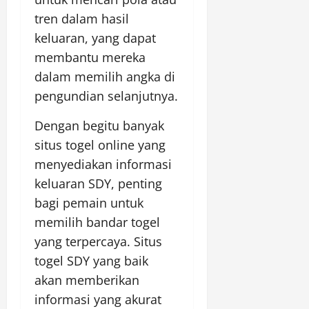
tren dalam hasil
keluaran, yang dapat
membantu mereka
dalam memilih angka di
pengundian selanjutnya.
Dengan begitu banyak
situs togel online yang
menyediakan informasi
keluaran SDY, penting
bagi pemain untuk
memilih bandar togel
yang terpercaya. Situs
togel SDY yang baik
akan memberikan
informasi yang akurat