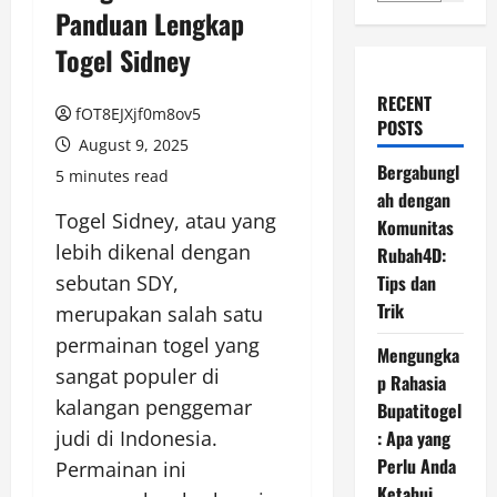
Panduan Lengkap
Togel Sidney
RECENT
fOT8EJXjf0m8ov5
POSTS
August 9, 2025
Bergabungl
5 minutes read
ah dengan
Togel Sidney, atau yang
Komunitas
lebih dikenal dengan
Rubah4D:
sebutan SDY,
Tips dan
Trik
merupakan salah satu
permainan togel yang
Mengungka
sangat populer di
p Rahasia
kalangan penggemar
Bupatitogel
judi di Indonesia.
: Apa yang
Perlu Anda
Permainan ini
Ketahui