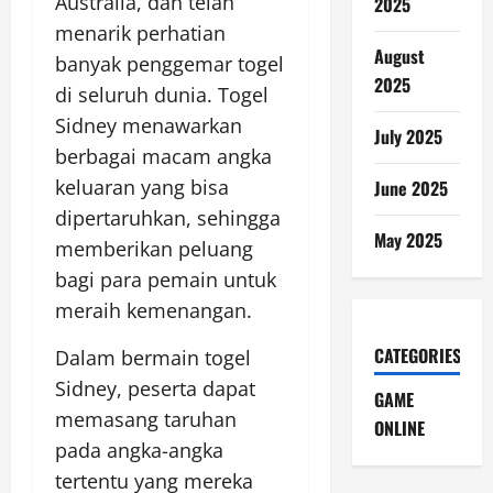
Australia, dan telah
2025
menarik perhatian
August
banyak penggemar togel
2025
di seluruh dunia. Togel
Sidney menawarkan
July 2025
berbagai macam angka
keluaran yang bisa
June 2025
dipertaruhkan, sehingga
May 2025
memberikan peluang
bagi para pemain untuk
meraih kemenangan.
CATEGORIES
Dalam bermain togel
Sidney, peserta dapat
GAME
memasang taruhan
ONLINE
pada angka-angka
tertentu yang mereka