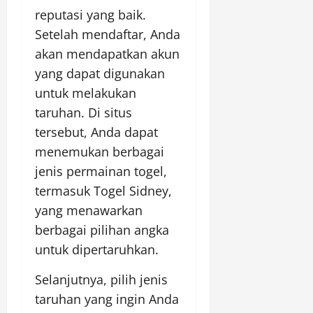
reputasi yang baik.
Setelah mendaftar, Anda
akan mendapatkan akun
yang dapat digunakan
untuk melakukan
taruhan. Di situs
tersebut, Anda dapat
menemukan berbagai
jenis permainan togel,
termasuk Togel Sidney,
yang menawarkan
berbagai pilihan angka
untuk dipertaruhkan.
Selanjutnya, pilih jenis
taruhan yang ingin Anda