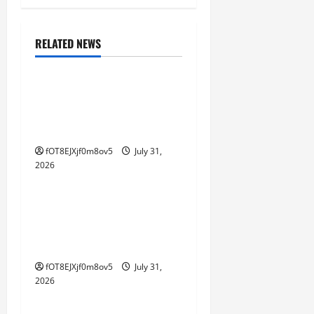
v
i
RELATED NEWS
GAME ONLINE
g
Bergabunglah dengan
a
Komunitas Rubah4D: Tips
dan Trik
t
fOT8EJXjf0m8ov5
July 31,
i
2026
GAME ONLINE
o
Mengungkap Rahasia
n
Bupatitogel: Apa yang
Perlu Anda Ketahui
fOT8EJXjf0m8ov5
July 31,
2026
GAME ONLINE