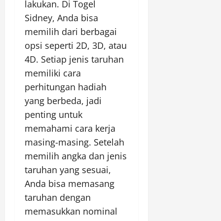
lakukan. Di Togel
Sidney, Anda bisa
memilih dari berbagai
opsi seperti 2D, 3D, atau
4D. Setiap jenis taruhan
memiliki cara
perhitungan hadiah
yang berbeda, jadi
penting untuk
memahami cara kerja
masing-masing. Setelah
memilih angka dan jenis
taruhan yang sesuai,
Anda bisa memasang
taruhan dengan
memasukkan nominal