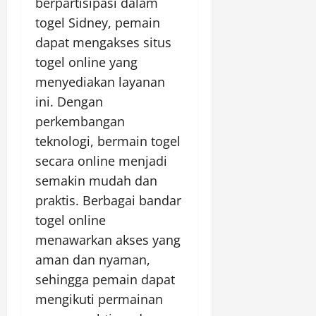
berpartisipasi dalam
togel Sidney, pemain
dapat mengakses situs
togel online yang
menyediakan layanan
ini. Dengan
perkembangan
teknologi, bermain togel
secara online menjadi
semakin mudah dan
praktis. Berbagai bandar
togel online
menawarkan akses yang
aman dan nyaman,
sehingga pemain dapat
mengikuti permainan