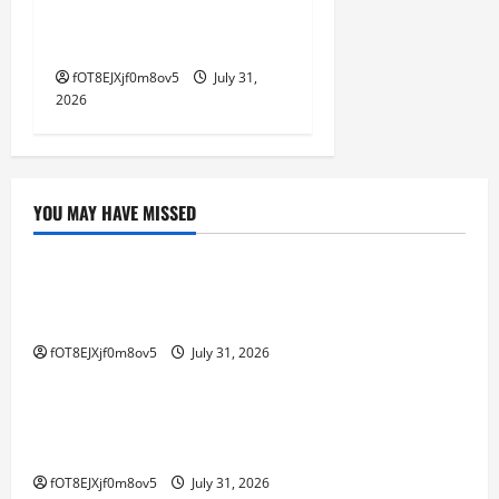
Rubah4d: Memahami
Karakter dan Misi Sukses
fOT8EJXjf0m8ov5
July 31,
2026
YOU MAY HAVE MISSED
GAME ONLINE
Bergabunglah dengan Komunitas Rubah4D: Tips
dan Trik
fOT8EJXjf0m8ov5
July 31, 2026
GAME ONLINE
Mengungkap Rahasia Bupatitogel: Apa yang
Perlu Anda Ketahui
fOT8EJXjf0m8ov5
July 31, 2026
GAME ONLINE