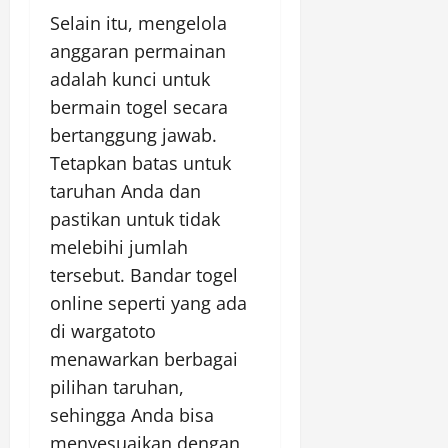
Selain itu, mengelola
anggaran permainan
adalah kunci untuk
bermain togel secara
bertanggung jawab.
Tetapkan batas untuk
taruhan Anda dan
pastikan untuk tidak
melebihi jumlah
tersebut. Bandar togel
online seperti yang ada
di wargatoto
menawarkan berbagai
pilihan taruhan,
sehingga Anda bisa
menyesuaikan dengan