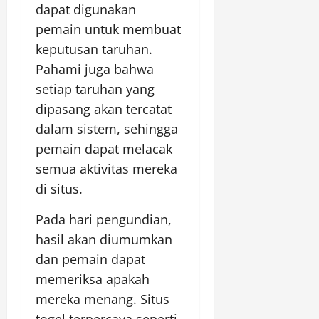
dapat digunakan
pemain untuk membuat
keputusan taruhan.
Pahami juga bahwa
setiap taruhan yang
dipasang akan tercatat
dalam sistem, sehingga
pemain dapat melacak
semua aktivitas mereka
di situs.
Pada hari pengundian,
hasil akan diumumkan
dan pemain dapat
memeriksa apakah
mereka menang. Situs