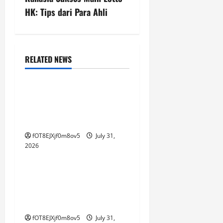
n
HK: Tips dari Para Ahli
a
v
RELATED NEWS
GAME ONLINE
i
Bergabunglah dengan
g
Komunitas Rubah4D: Tips
a
dan Trik
t
fOT8EJXjf0m8ov5
July 31,
2026
GAME ONLINE
i
Mengungkap Rahasia
o
Bupatitogel: Apa yang
n
Perlu Anda Ketahui
fOT8EJXjf0m8ov5
July 31,