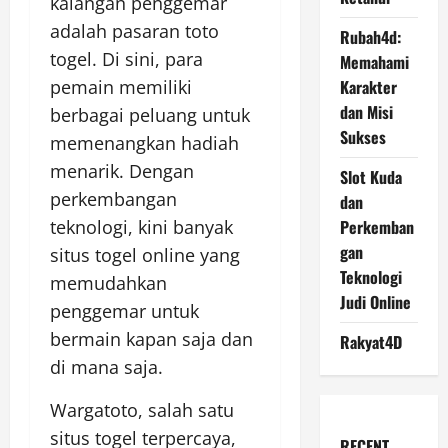
kalangan penggemar
adalah pasaran toto
Rubah4d:
togel. Di sini, para
Memahami
pemain memiliki
Karakter
dan Misi
berbagai peluang untuk
Sukses
memenangkan hadiah
menarik. Dengan
Slot Kuda
perkembangan
dan
teknologi, kini banyak
Perkemban
gan
situs togel online yang
Teknologi
memudahkan
Judi Online
penggemar untuk
bermain kapan saja dan
Rakyat4D
di mana saja.
Wargatoto, salah satu
situs togel terpercaya,
RECENT