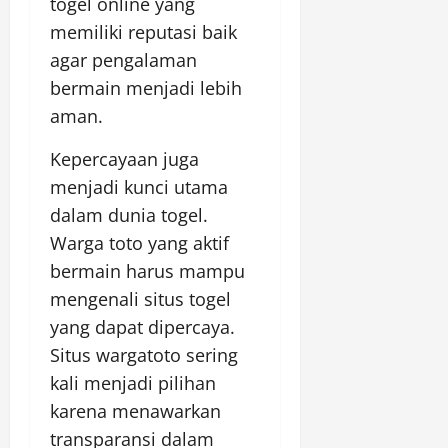
togel online yang
memiliki reputasi baik
agar pengalaman
bermain menjadi lebih
aman.
Kepercayaan juga
menjadi kunci utama
dalam dunia togel.
Warga toto yang aktif
bermain harus mampu
mengenali situs togel
yang dapat dipercaya.
Situs wargatoto sering
kali menjadi pilihan
karena menawarkan
transparansi dalam