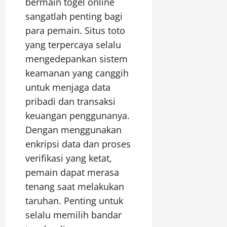
bermain togel online
sangatlah penting bagi
para pemain. Situs toto
yang terpercaya selalu
mengedepankan sistem
keamanan yang canggih
untuk menjaga data
pribadi dan transaksi
keuangan penggunanya.
Dengan menggunakan
enkripsi data dan proses
verifikasi yang ketat,
pemain dapat merasa
tenang saat melakukan
taruhan. Penting untuk
selalu memilih bandar