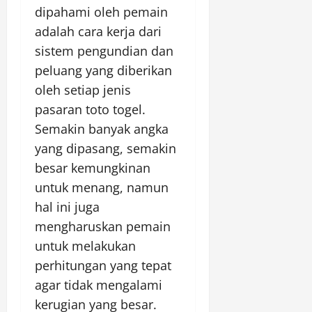
dipahami oleh pemain
adalah cara kerja dari
sistem pengundian dan
peluang yang diberikan
oleh setiap jenis
pasaran toto togel.
Semakin banyak angka
yang dipasang, semakin
besar kemungkinan
untuk menang, namun
hal ini juga
mengharuskan pemain
untuk melakukan
perhitungan yang tepat
agar tidak mengalami
kerugian yang besar.