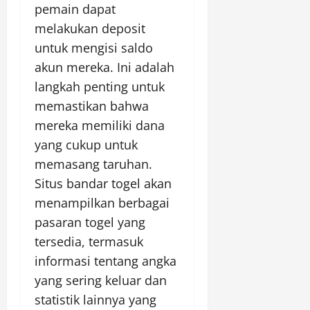
pemain dapat
melakukan deposit
untuk mengisi saldo
akun mereka. Ini adalah
langkah penting untuk
memastikan bahwa
mereka memiliki dana
yang cukup untuk
memasang taruhan.
Situs bandar togel akan
menampilkan berbagai
pasaran togel yang
tersedia, termasuk
informasi tentang angka
yang sering keluar dan
statistik lainnya yang