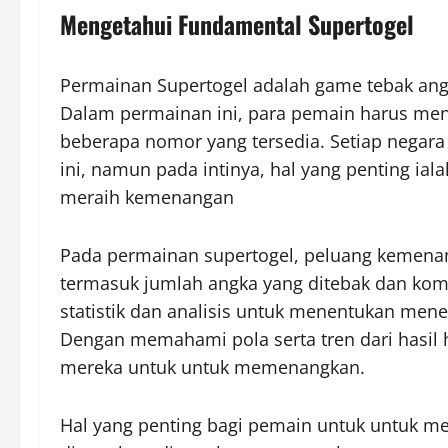
Mengetahui Fundamental Supertogel
Permainan Supertogel adalah game tebak angka
Dalam permainan ini, para pemain harus me
beberapa nomor yang tersedia. Setiap negara
ini, namun pada intinya, hal yang penting ia
meraih kemenangan
Pada permainan supertogel, peluang kemenan
termasuk jumlah angka yang ditebak dan kom
statistik dan analisis untuk menentukan men
Dengan memahami pola serta tren dari hasil
mereka untuk untuk memenangkan.
Hal yang penting bagi pemain untuk untuk me