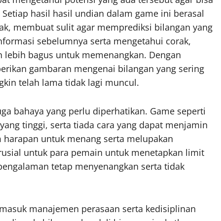
 Setiap hasil hasil undian dalam game ini berasal
ak, membuat sulit agar memprediksi bilangan yang
informasi sebelumnya serta mengetahui corak,
h lebih bagus untuk memenangkan. Dengan
erikan gambaran mengenai bilangan yang sering
in telah lama tidak lagi muncul.
uga bahaya yang perlu diperhatikan. Game seperti
ang tinggi, serta tiada cara yang dapat menjamin
lam harapan untuk menang serta melupakan
krusial untuk para pemain untuk menetapkan limit
 pengalaman tetap menyenangkan serta tidak
 termasuk manajemen perasaan serta kedisiplinan