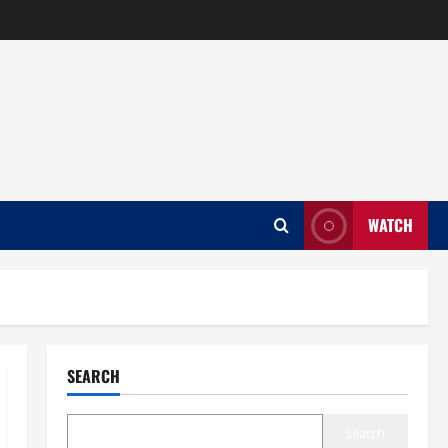
WATCH
SEARCH
Search