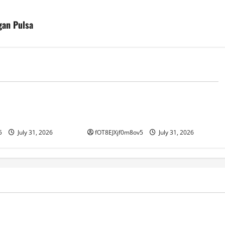
gan Pulsa
E
GAME ONLINE
hasia Bupatitogel:
Rubah4d: Memahami Karakter dan
u Anda Ketahui
Misi Sukses
5
July 31, 2026
fOT8EJXjf0m8ov5
July 31, 2026
LINE
GAME ONLINE
 Rahasia Bupatitogel: Apa
Rubah4d: Memahami Karakter