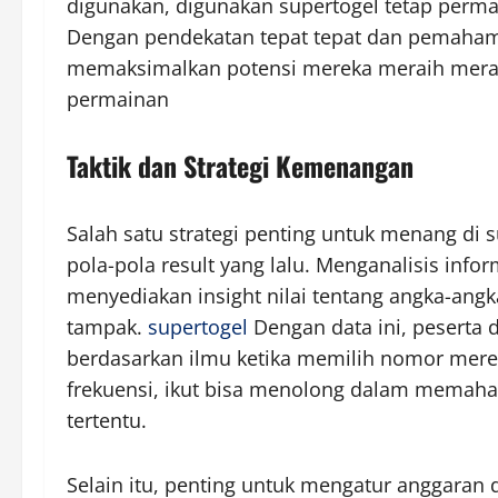
digunakan, digunakan supertogel tetap per
Dengan pendekatan tepat tepat dan pemaham
memaksimalkan potensi mereka meraih mera
permainan
Taktik dan Strategi Kemenangan
Salah satu strategi penting untuk menang d
pola-pola result yang lalu. Menganalisis info
menyediakan insight nilai tentang angka-angk
tampak.
supertogel
Dengan data ini, peserta
berdasarkan ilmu ketika memilih nomor merek
frekuensi, ikut bisa menolong dalam memah
tertentu.
Selain itu, penting untuk mengatur anggaran d