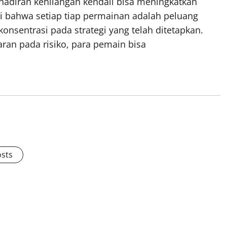
khadiran kehilangan kendali bisa meningkatkan
 bahwa setiap tiap permainan adalah peluang
nsentrasi pada strategi yang telah ditetapkan.
ran pada risiko, para pemain bisa
osts