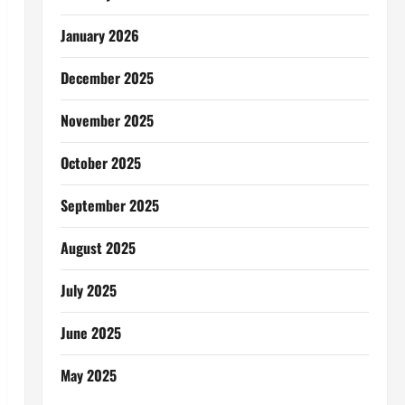
January 2026
December 2025
November 2025
October 2025
September 2025
August 2025
July 2025
June 2025
May 2025