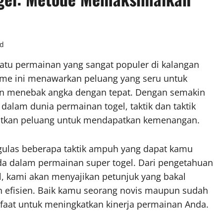
ad
atu permainan yang sangat populer di kalangan
ame ini menawarkan peluang yang seru untuk
n menebak angka dengan tepat. Dengan semakin
alam dunia permainan togel, taktik dan taktik
atkan peluang untuk mendapatkan kemenangan.
gulas beberapa taktik ampuh yang dapat kamu
a dalam permainan super togel. Dari pengetahuan
, kami akan menyajikan petunjuk yang bakal
efisien. Baik kamu seorang novis maupun sudah
faat untuk meningkatkan kinerja permainan Anda.