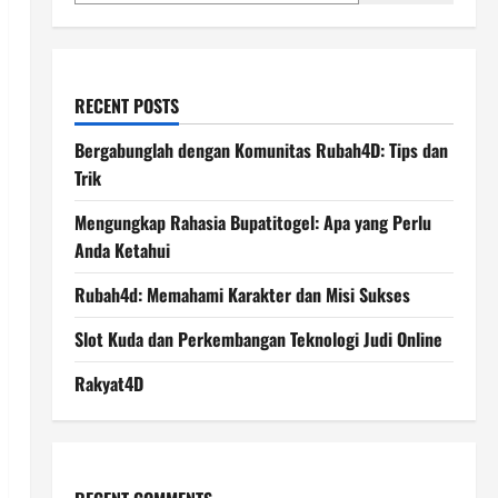
RECENT POSTS
Bergabunglah dengan Komunitas Rubah4D: Tips dan
Trik
Mengungkap Rahasia Bupatitogel: Apa yang Perlu
Anda Ketahui
Rubah4d: Memahami Karakter dan Misi Sukses
Slot Kuda dan Perkembangan Teknologi Judi Online
Rakyat4D