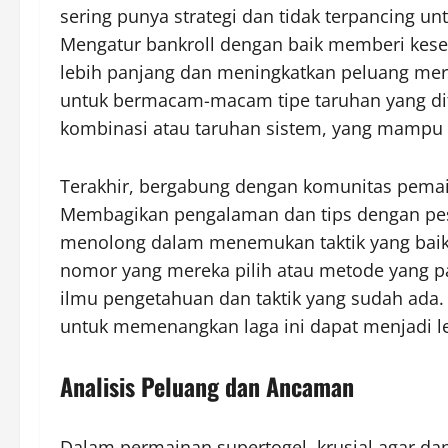
sering punya strategi dan tidak terpancing un
Mengatur bankroll dengan baik memberi kes
lebih panjang dan meningkatkan peluang mere
untuk bermacam-macam tipe taruhan yang dit
kombinasi atau taruhan sistem, yang mamp
Terakhir, bergabung dengan komunitas pemain
Membagikan pengalaman dan tips dengan pese
menolong dalam menemukan taktik yang baik.
nomor yang mereka pilih atau metode yang
ilmu pengetahuan dan taktik yang sudah ada.
untuk memenangkan laga ini dapat menjadi leb
Analisis Peluang dan Ancaman
Dalam permainan supertogel, krusial agar dap