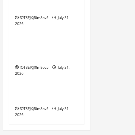
Komunitas Rubah4D: Tips
a
dan Trik
t
fOT8EJXjf0m8ov5
July 31,
2026
GAME ONLINE
i
Mengungkap Rahasia
o
Bupatitogel: Apa yang
n
Perlu Anda Ketahui
fOT8EJXjf0m8ov5
July 31,
2026
GAME ONLINE
Rubah4d: Memahami
Karakter dan Misi Sukses
fOT8EJXjf0m8ov5
July 31,
2026