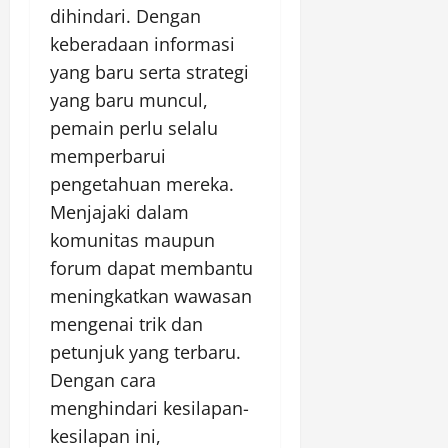
dihindari. Dengan
keberadaan informasi
yang baru serta strategi
yang baru muncul,
pemain perlu selalu
memperbarui
pengetahuan mereka.
Menjajaki dalam
komunitas maupun
forum dapat membantu
meningkatkan wawasan
mengenai trik dan
petunjuk yang terbaru.
Dengan cara
menghindari kesilapan-
kesilapan ini,