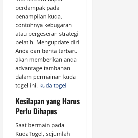
berdampak pada
penampilan kuda,
contohnya kebugaran
atau pergeseran strategi
pelatih. Mengupdate diri
Anda dari berita terbaru
akan memberikan anda
advantage tambahan
dalam permainan kuda
togel ini.
kuda togel
Kesilapan yang Harus
Perlu Dihapus
Saat bermain pada
KudaTogel, sejumlah