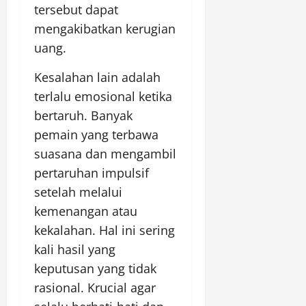
tersebut dapat
mengakibatkan kerugian
uang.
Kesalahan lain adalah
terlalu emosional ketika
bertaruh. Banyak
pemain yang terbawa
suasana dan mengambil
pertaruhan impulsif
setelah melalui
kemenangan atau
kekalahan. Hal ini sering
kali hasil yang
keputusan yang tidak
rasional. Krucial agar