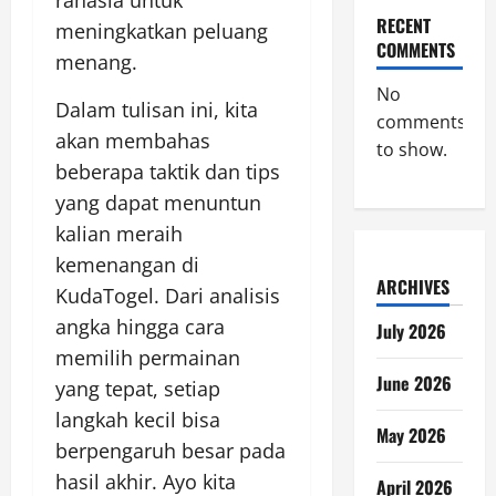
rahasia untuk
RECENT
meningkatkan peluang
COMMENTS
menang.
No
Dalam tulisan ini, kita
comments
akan membahas
to show.
beberapa taktik dan tips
yang dapat menuntun
kalian meraih
kemenangan di
ARCHIVES
KudaTogel. Dari analisis
angka hingga cara
July 2026
memilih permainan
June 2026
yang tepat, setiap
langkah kecil bisa
May 2026
berpengaruh besar pada
hasil akhir. Ayo kita
April 2026