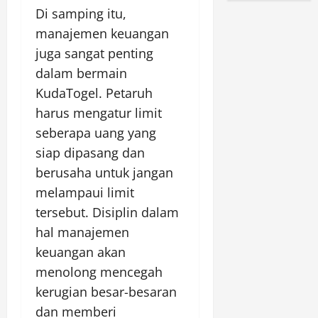
Di samping itu,
manajemen keuangan
juga sangat penting
dalam bermain
KudaTogel. Petaruh
harus mengatur limit
seberapa uang yang
siap dipasang dan
berusaha untuk jangan
melampaui limit
tersebut. Disiplin dalam
hal manajemen
keuangan akan
menolong mencegah
kerugian besar-besaran
dan memberi