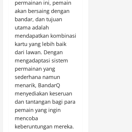
permainan ini, pemain
akan bersaing dengan
bandar, dan tujuan
utama adalah
mendapatkan kombinasi
kartu yang lebih baik
dari lawan. Dengan
mengadaptasi sistem
permainan yang
sederhana namun
menarik, BandarQ
menyediakan keseruan
dan tantangan bagi para
pemain yang ingin
mencoba
keberuntungan mereka.