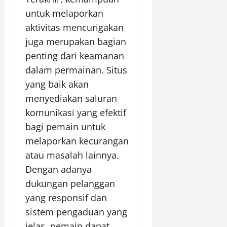
untuk melaporkan
aktivitas mencurigakan
juga merupakan bagian
penting dari keamanan
dalam permainan. Situs
yang baik akan
menyediakan saluran
komunikasi yang efektif
bagi pemain untuk
melaporkan kecurangan
atau masalah lainnya.
Dengan adanya
dukungan pelanggan
yang responsif dan
sistem pengaduan yang
jelas, pemain dapat