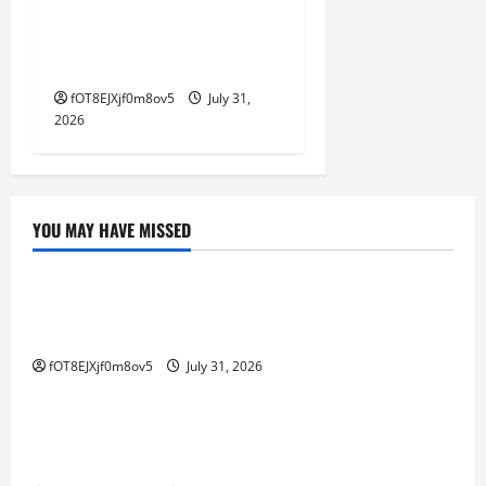
Rubah4d: Memahami
Karakter dan Misi Sukses
fOT8EJXjf0m8ov5
July 31,
2026
YOU MAY HAVE MISSED
GAME ONLINE
Bergabunglah dengan Komunitas Rubah4D: Tips
dan Trik
fOT8EJXjf0m8ov5
July 31, 2026
GAME ONLINE
Mengungkap Rahasia Bupatitogel: Apa yang
Perlu Anda Ketahui