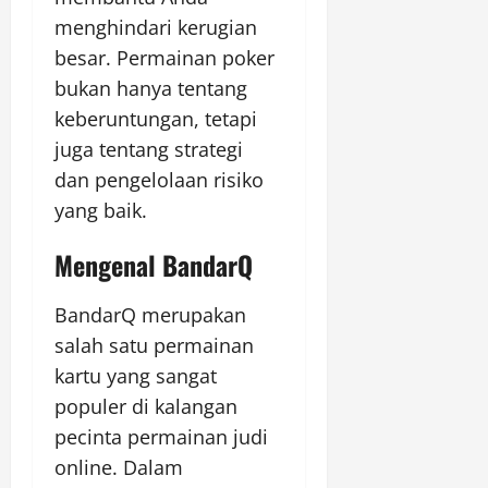
menghindari kerugian
besar. Permainan poker
bukan hanya tentang
keberuntungan, tetapi
juga tentang strategi
dan pengelolaan risiko
yang baik.
Mengenal BandarQ
BandarQ merupakan
salah satu permainan
kartu yang sangat
populer di kalangan
pecinta permainan judi
online. Dalam