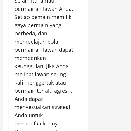
Selain itu, amati
permainan lawan Anda.
Setiap pemain memiliki
gaya bermain yang
berbeda, dan
mempelajari pola
permainan lawan dapat
memberikan
keunggulan. Jika Anda
melihat lawan sering
kali menggertak atau
bermain terlalu agresif,
Anda dapat
menyesuaikan strategi
Anda untuk
memanfaatkannya.