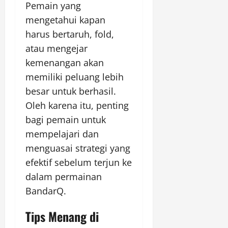
Pemain yang
mengetahui kapan
harus bertaruh, fold,
atau mengejar
kemenangan akan
memiliki peluang lebih
besar untuk berhasil.
Oleh karena itu, penting
bagi pemain untuk
mempelajari dan
menguasai strategi yang
efektif sebelum terjun ke
dalam permainan
BandarQ.
Tips Menang di