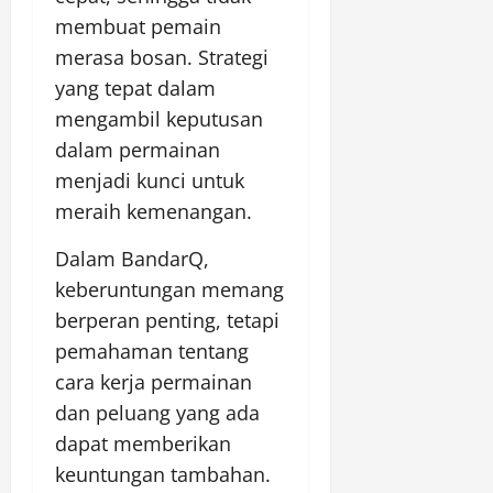
membuat pemain
merasa bosan. Strategi
yang tepat dalam
mengambil keputusan
dalam permainan
menjadi kunci untuk
meraih kemenangan.
Dalam BandarQ,
keberuntungan memang
berperan penting, tetapi
pemahaman tentang
cara kerja permainan
dan peluang yang ada
dapat memberikan
keuntungan tambahan.