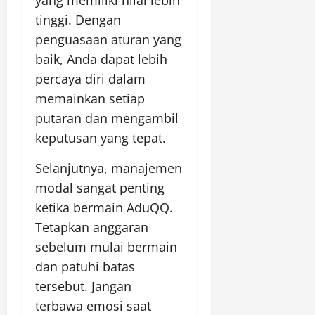
yang memiliki nilai lebih
tinggi. Dengan
penguasaan aturan yang
baik, Anda dapat lebih
percaya diri dalam
memainkan setiap
putaran dan mengambil
keputusan yang tepat.
Selanjutnya, manajemen
modal sangat penting
ketika bermain AduQQ.
Tetapkan anggaran
sebelum mulai bermain
dan patuhi batas
tersebut. Jangan
terbawa emosi saat