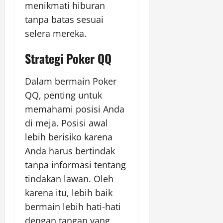
menikmati hiburan
tanpa batas sesuai
selera mereka.
Strategi Poker QQ
Dalam bermain Poker
QQ, penting untuk
memahami posisi Anda
di meja. Posisi awal
lebih berisiko karena
Anda harus bertindak
tanpa informasi tentang
tindakan lawan. Oleh
karena itu, lebih baik
bermain lebih hati-hati
dengan tangan yang