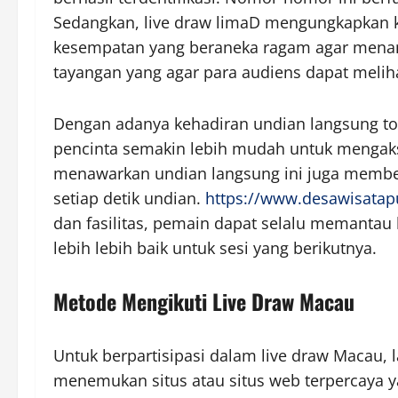
Sedangkan, live draw limaD mengungkapkan 
kesempatan yang beraneka ragam agar mena
tayangan yang agar para audiens dapat melih
Dengan adanya kehadiran undian langsung to
pencinta semakin lebih mudah untuk mengakse
menawarkan undian langsung ini juga membe
setiap detik undian.
https://www.desawisatapu
dan fasilitas, pemain dapat selalu memantau
lebih lebih baik untuk sesi yang berikutnya.
Metode Mengikuti Live Draw Macau
Untuk berpartisipasi dalam live draw Macau, 
menemukan situs atau situs web terpercaya yan