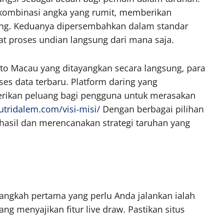
kombinasi angka yang rumit, memberikan
ng. Keduanya dipersembahkan dalam standar
at proses undian langsung dari mana saja.
to Macau yang ditayangkan secara langsung, para
s data terbaru. Platform daring yang
rikan peluang bagi pengguna untuk merasakan
tridalem.com/visi-misi/
Dengan berbagai pilihan
 hasil dan merencanakan strategi taruhan yang
langkah pertama yang perlu Anda jalankan ialah
g menyajikan fitur live draw. Pastikan situs