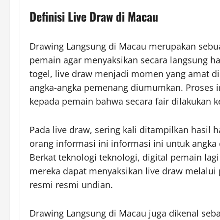
Definisi Live Draw di Macau
Drawing Langsung di Macau merupakan sebu
pemain agar menyaksikan secara langsung has
togel, live draw menjadi momen yang amat dina
angka-angka pemenang diumumkan. Proses i
kepada pemain bahwa secara fair dilakukan k
Pada live draw, sering kali ditampilkan hasil h
orang informasi ini informasi ini untuk ang
Berkat teknologi teknologi, digital pemain lagi 
mereka dapat menyaksikan live draw melalui 
resmi resmi undian.
Drawing Langsung di Macau juga dikenal sebag