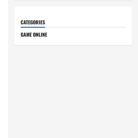
CATEGORIES
GAME ONLINE