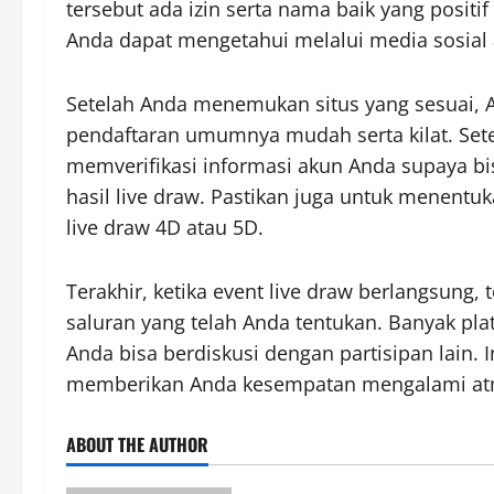
tersebut ada izin serta nama baik yang positi
Anda dapat mengetahui melalui media sosial 
Setelah Anda menemukan situs yang sesuai, A
pendaftaran umumnya mudah serta kilat. Set
memverifikasi informasi akun Anda supaya 
hasil live draw. Pastikan juga untuk menentu
live draw 4D atau 5D.
Terakhir, ketika event live draw berlangsung, 
saluran yang telah Anda tentukan. Banyak pla
Anda bisa berdiskusi dengan partisipan lain
memberikan Anda kesempatan mengalami atm
ABOUT THE AUTHOR