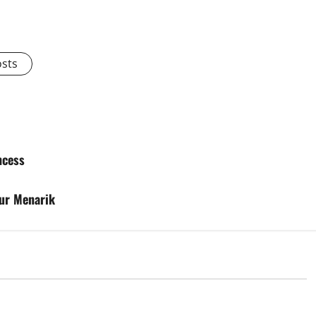
osts
ncess
ur Menarik
E
GAME ONLINE
hasia Bupatitogel:
Rubah4d: Memahami Karakter dan