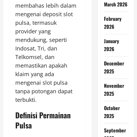
March 2026
membahas lebih dalam
mengenai deposit slot
February
pulsa, termasuk
2026
provider yang
mendukung, seperti
January
Indosat, Tri, dan
2026
Telkomsel, dan
December
memastikan apakah
2025
klaim yang ada
mengenai slot pulsa
November
tanpa potongan dapat
2025
terbukti.
October
Definisi Permainan
2025
Pulsa
September