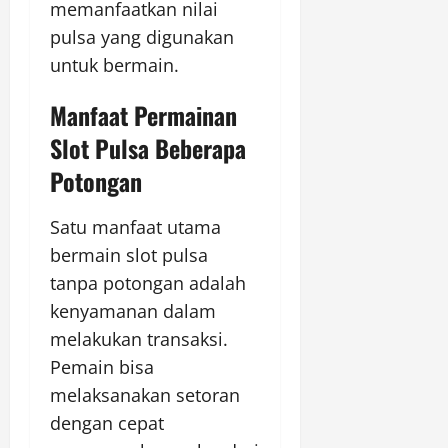
memanfaatkan nilai
pulsa yang digunakan
untuk bermain.
Manfaat Permainan
Slot Pulsa Beberapa
Potongan
Satu manfaat utama
bermain slot pulsa
tanpa potongan adalah
kenyamanan dalam
melakukan transaksi.
Pemain bisa
melaksanakan setoran
dengan cepat