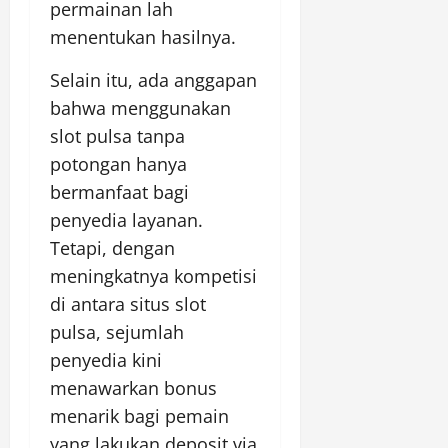
permainan lah
menentukan hasilnya.
Selain itu, ada anggapan
bahwa menggunakan
slot pulsa tanpa
potongan hanya
bermanfaat bagi
penyedia layanan.
Tetapi, dengan
meningkatnya kompetisi
di antara situs slot
pulsa, sejumlah
penyedia kini
menawarkan bonus
menarik bagi pemain
yang lakukan deposit via