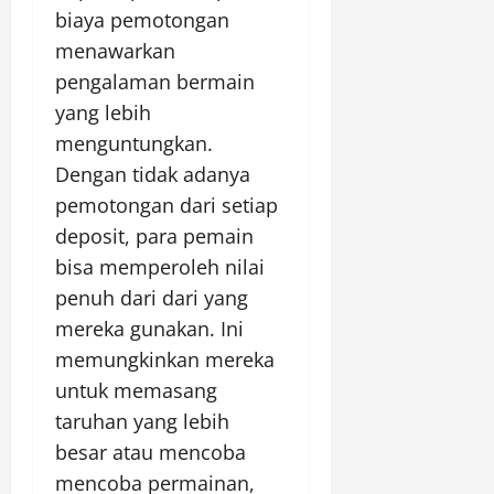
biaya pemotongan
menawarkan
pengalaman bermain
yang lebih
menguntungkan.
Dengan tidak adanya
pemotongan dari setiap
deposit, para pemain
bisa memperoleh nilai
penuh dari dari yang
mereka gunakan. Ini
memungkinkan mereka
untuk memasang
taruhan yang lebih
besar atau mencoba
mencoba permainan,