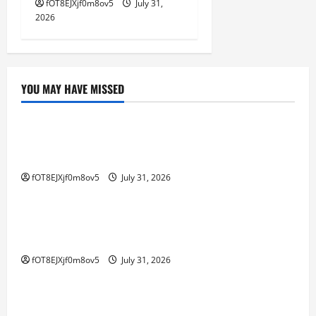
fOT8EJXjf0m8ov5
July 31,
2026
YOU MAY HAVE MISSED
GAME ONLINE
Bergabunglah dengan Komunitas Rubah4D: Tips
dan Trik
fOT8EJXjf0m8ov5
July 31, 2026
GAME ONLINE
Mengungkap Rahasia Bupatitogel: Apa yang
Perlu Anda Ketahui
fOT8EJXjf0m8ov5
July 31, 2026
GAME ONLINE
Rubah4d: Memahami Karakter dan Misi Sukses