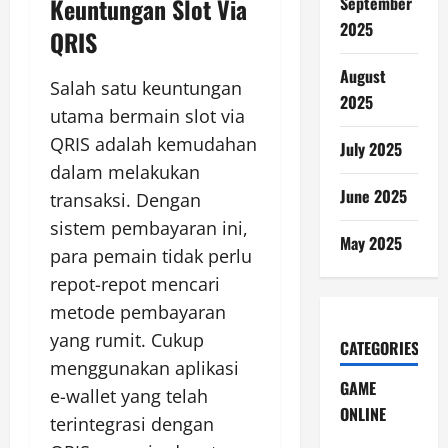
Keuntungan Slot Via
September
2025
QRIS
August
Salah satu keuntungan
2025
utama bermain slot via
QRIS adalah kemudahan
July 2025
dalam melakukan
June 2025
transaksi. Dengan
sistem pembayaran ini,
May 2025
para pemain tidak perlu
repot-repot mencari
metode pembayaran
yang rumit. Cukup
CATEGORIES
menggunakan aplikasi
GAME
e-wallet yang telah
ONLINE
terintegrasi dengan