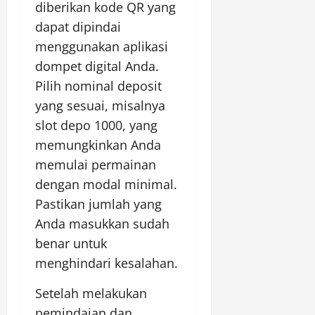
diberikan kode QR yang
dapat dipindai
menggunakan aplikasi
dompet digital Anda.
Pilih nominal deposit
yang sesuai, misalnya
slot depo 1000, yang
memungkinkan Anda
memulai permainan
dengan modal minimal.
Pastikan jumlah yang
Anda masukkan sudah
benar untuk
menghindari kesalahan.
Setelah melakukan
pemindaian dan