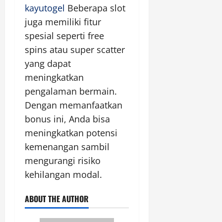
kayutogel
Beberapa slot
juga memiliki fitur
spesial seperti free
spins atau super scatter
yang dapat
meningkatkan
pengalaman bermain.
Dengan memanfaatkan
bonus ini, Anda bisa
meningkatkan potensi
kemenangan sambil
mengurangi risiko
kehilangan modal.
ABOUT THE AUTHOR