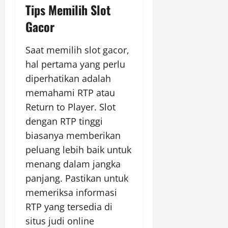
Tips Memilih Slot
Gacor
Saat memilih slot gacor,
hal pertama yang perlu
diperhatikan adalah
memahami RTP atau
Return to Player. Slot
dengan RTP tinggi
biasanya memberikan
peluang lebih baik untuk
menang dalam jangka
panjang. Pastikan untuk
memeriksa informasi
RTP yang tersedia di
situs judi online