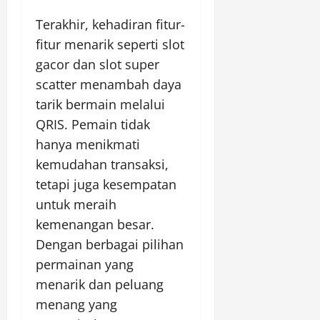
Terakhir, kehadiran fitur-
fitur menarik seperti slot
gacor dan slot super
scatter menambah daya
tarik bermain melalui
QRIS. Pemain tidak
hanya menikmati
kemudahan transaksi,
tetapi juga kesempatan
untuk meraih
kemenangan besar.
Dengan berbagai pilihan
permainan yang
menarik dan peluang
menang yang