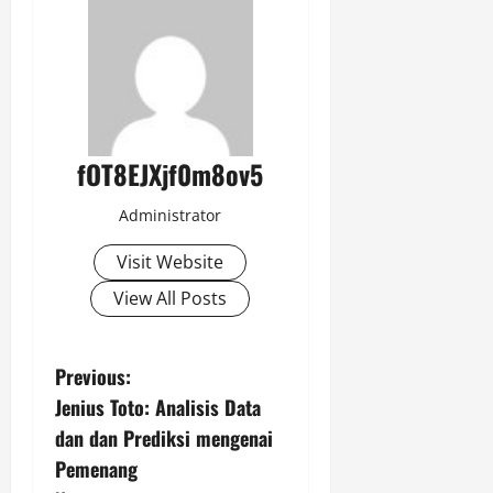
fOT8EJXjf0m8ov5
Administrator
Visit Website
View All Posts
P
Previous:
Jenius Toto: Analisis Data
o
dan dan Prediksi mengenai
s
Pemenang