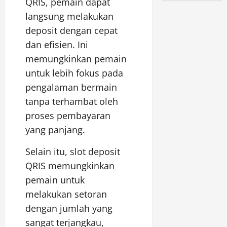
QRIS, pemain dapat
langsung melakukan
deposit dengan cepat
dan efisien. Ini
memungkinkan pemain
untuk lebih fokus pada
pengalaman bermain
tanpa terhambat oleh
proses pembayaran
yang panjang.
Selain itu, slot deposit
QRIS memungkinkan
pemain untuk
melakukan setoran
dengan jumlah yang
sangat terjangkau,