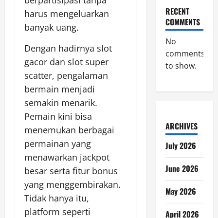
berpartisipasi tanpa
RECENT
harus mengeluarkan
COMMENTS
banyak uang.
No
Dengan hadirnya slot
comments
gacor dan slot super
to show.
scatter, pengalaman
bermain menjadi
semakin menarik.
Pemain kini bisa
ARCHIVES
menemukan berbagai
permainan yang
July 2026
menawarkan jackpot
June 2026
besar serta fitur bonus
yang menggembirakan.
May 2026
Tidak hanya itu,
platform seperti
April 2026