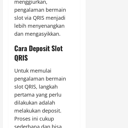
menggiurkan,
pengalaman bermain
slot via QRIS menjadi
lebih menyenangkan
dan mengasyikkan.
Cara Deposit Slot
QRIS
Untuk memulai
pengalaman bermain
slot QRIS, langkah
pertama yang perlu
dilakukan adalah
melakukan deposit.
Proses ini cukup
sederhana dan bisa