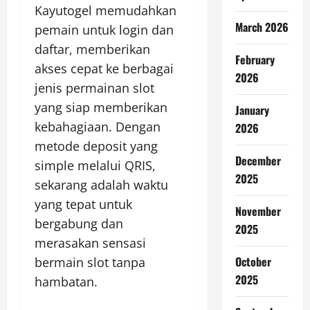
Kayutogel memudahkan
March 2026
pemain untuk login dan
daftar, memberikan
February
akses cepat ke berbagai
2026
jenis permainan slot
yang siap memberikan
January
kebahagiaan. Dengan
2026
metode deposit yang
December
simple melalui QRIS,
2025
sekarang adalah waktu
yang tepat untuk
November
bergabung dan
2025
merasakan sensasi
October
bermain slot tanpa
2025
hambatan.