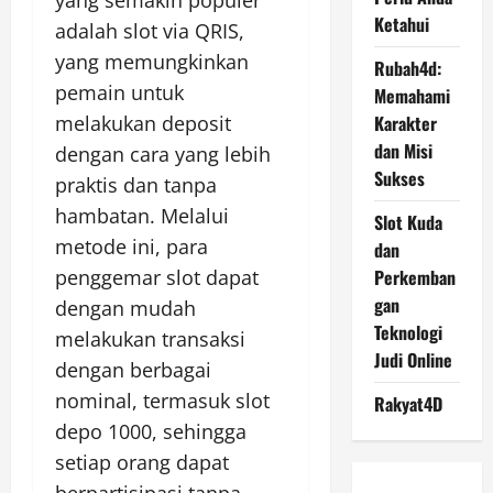
yang semakin populer
Ketahui
adalah slot via QRIS,
yang memungkinkan
Rubah4d:
pemain untuk
Memahami
melakukan deposit
Karakter
dan Misi
dengan cara yang lebih
Sukses
praktis dan tanpa
hambatan. Melalui
Slot Kuda
metode ini, para
dan
penggemar slot dapat
Perkemban
gan
dengan mudah
Teknologi
melakukan transaksi
Judi Online
dengan berbagai
nominal, termasuk slot
Rakyat4D
depo 1000, sehingga
setiap orang dapat