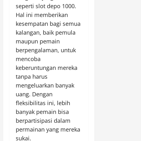
seperti slot depo 1000.
Hal ini memberikan
kesempatan bagi semua
kalangan, baik pemula
maupun pemain
berpengalaman, untuk
mencoba
keberuntungan mereka
tanpa harus
mengeluarkan banyak
uang. Dengan
fleksibilitas ini, lebih
banyak pemain bisa
berpartisipasi dalam
permainan yang mereka
sukai.