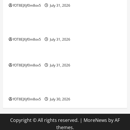
fOT8EJXjf0m8ov5
July 31, 2026
GAME ONLINE
Mengungkap Rahasia Bupatitogel: Apa yang
Perlu Anda Ketahui
fOT8EJXjf0m8ov5
July 31, 2026
GAME ONLINE
Rubah4d: Memahami Karakter dan Misi Sukses
fOT8EJXjf0m8ov5
July 31, 2026
GAME ONLINE
Slot Kuda dan Perkembangan Teknologi Judi
Online
fOT8EJXjf0m8ov5
July 30, 2026
Copyright © All rights reserved.
|
MoreNews
by AF
themes.