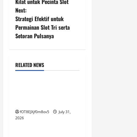
Kilat untuk Pecinta Slot
s
Next:
Strategi Efektif untuk
t
Permainan Slot Tri serta
n
Setoran Pulsanya
a
v
RELATED NEWS
GAME ONLINE
i
Bergabunglah dengan
g
Komunitas Rubah4D: Tips
a
dan Trik
t
fOT8EJXjf0m8ov5
July 31,
2026
GAME ONLINE
i
Mengungkap Rahasia