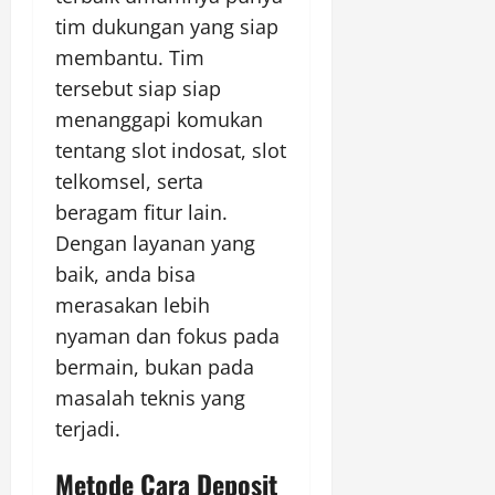
tim dukungan yang siap
membantu. Tim
tersebut siap siap
menanggapi komukan
tentang slot indosat, slot
telkomsel, serta
beragam fitur lain.
Dengan layanan yang
baik, anda bisa
merasakan lebih
nyaman dan fokus pada
bermain, bukan pada
masalah teknis yang
terjadi.
Metode Cara Deposit