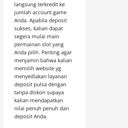
langsung terkredit ke
jumlah account game
Anda. Apabila deposit
sukses, kalian dapat
segera mulai main
permainan slot yang
Anda pilih. Penting agar
menjamin bahwa kalian
memilih website yg
menyediakan layanan
deposit pulsa dengan
tanpa diskon supaya
kalian mendapatkan
nilai penuh penuh dari
deposit Anda.