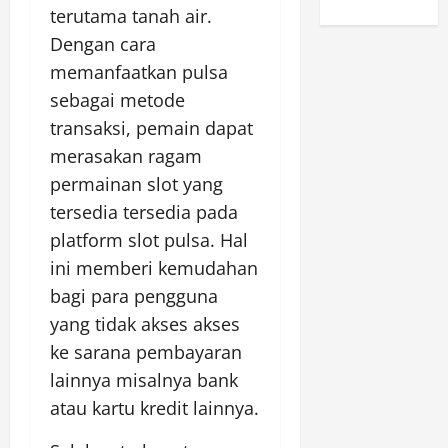
terutama tanah air.
Dengan cara
memanfaatkan pulsa
sebagai metode
transaksi, pemain dapat
merasakan ragam
permainan slot yang
tersedia tersedia pada
platform slot pulsa. Hal
ini memberi kemudahan
bagi para pengguna
yang tidak akses akses
ke sarana pembayaran
lainnya misalnya bank
atau kartu kredit lainnya.