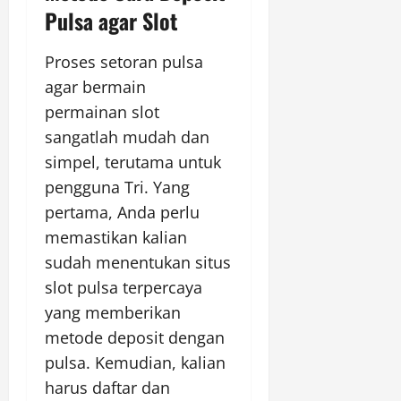
Pulsa agar Slot
Proses setoran pulsa
agar bermain
permainan slot
sangatlah mudah dan
simpel, terutama untuk
pengguna Tri. Yang
pertama, Anda perlu
memastikan kalian
sudah menentukan situs
slot pulsa terpercaya
yang memberikan
metode deposit dengan
pulsa. Kemudian, kalian
harus daftar dan