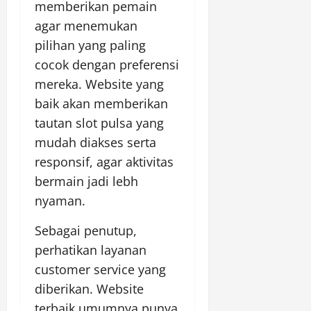
memberikan pemain
agar menemukan
pilihan yang paling
cocok dengan preferensi
mereka. Website yang
baik akan memberikan
tautan slot pulsa yang
mudah diakses serta
responsif, agar aktivitas
bermain jadi lebh
nyaman.
Sebagai penutup,
perhatikan layanan
customer service yang
diberikan. Website
terbaik umumnya punya