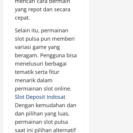
mencari cara bermain
yang repot dan secara
cepat.
Selain itu, permainan
slot pulsa pun memberi
variasi game yang
beragam. Pengguna bisa
menelusuri berbagai
tematik serta fitur
menarik dalam
permainan slot online.
Slot Deposit Indosat
Dengan kemudahan dan
dan pilihan yang luas,
permainan slot pulsa
saat ini pilihan alternatif