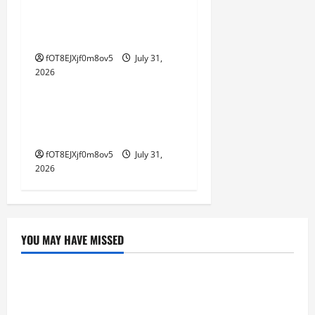
o
Bupatitogel: Apa yang
n
Perlu Anda Ketahui
fOT8EJXjf0m8ov5
July 31,
2026
GAME ONLINE
Rubah4d: Memahami
Karakter dan Misi Sukses
fOT8EJXjf0m8ov5
July 31,
2026
YOU MAY HAVE MISSED
GAME ONLINE
Bergabunglah dengan Komunitas Rubah4D: Tips
dan Trik