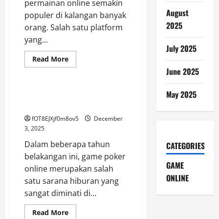
permainan online semakin
August
populer di kalangan banyak
2025
orang. Salah satu platform
yang...
July 2025
Read
Read More
more
GAME ONLINE
June 2025
about
Mengungkap
Rahasia
Keberhasilan
May 2025
Sejarah dan Evolution
di
Wargapoker di Indonesia
Situs
PKV
fOT8EJXjf0m8ov5
December
Games
3, 2025
Dalam beberapa tahun
CATEGORIES
belakangan ini, game poker
GAME
online merupakan salah
ONLINE
satu sarana hiburan yang
sangat diminati di...
Read
Read More
more