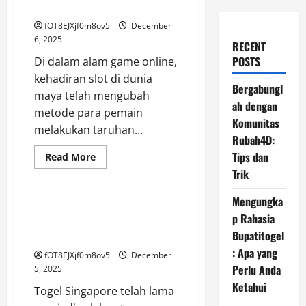
di Pokerhebat
fOT8EJXjf0m8ov5
December
6, 2025
RECENT
POSTS
Di dalam alam game online,
kehadiran slot di dunia
Bergabungl
maya telah mengubah
ah dengan
metode para pemain
Komunitas
melakukan taruhan...
Rubah4D:
Tips dan
Read
Read More
more
GAME ONLINE
Trik
about
Keistimewaan
Bermain
Mengungka
IDN
Bocoran Togel Singapore:
Slot
p Rahasia
Prediksi SGP Terakurat dari
di
Pokerhebat
Bupatitogel
Forum Syair Terpercaya
: Apa yang
fOT8EJXjf0m8ov5
December
Perlu Anda
5, 2025
Ketahui
Togel Singapore telah lama