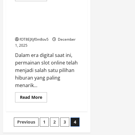
GAME ONLINE
about
Sejarah
dan
Evolution
Menyelami Dunia Slot QRIS:
Wargapoker
Cara Menang Besar dengan
di
Indonesia
Taruhan Kecil
fOT8EJXjf0m8ov5
December
1, 2025
Dalam era digital saat ini,
permainan slot online telah
menjadi salah satu pilihan
hiburan yang paling
menarik...
Read
Read More
more
about
Menyelami
Dunia
Slot
Posts
Previous
1
2
3
4
QRIS:
Cara
Menang
Besar