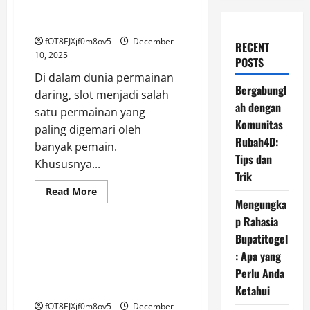
Permainan Slot Tri serta
Setoran Pulsanya
fOT8EJXjf0m8ov5
December
RECENT
10, 2025
POSTS
Di dalam dunia permainan
Bergabungl
daring, slot menjadi salah
ah dengan
satu permainan yang
Komunitas
paling digemari oleh
Rubah4D:
banyak pemain.
Tips dan
Khususnya...
Trik
Read
Read More
more
Mengungka
GAME ONLINE
about
Strategi
p Rahasia
Efektif
Bupatitogel
untuk
Mengetahui Platform
Permainan
: Apa yang
Permainan Slot Pulsa Terdepan
Slot
Tri
khususnya untuk Pengguna Tri
Perlu Anda
serta
Indonesia
Setoran
Ketahui
Pulsanya
fOT8EJXjf0m8ov5
December