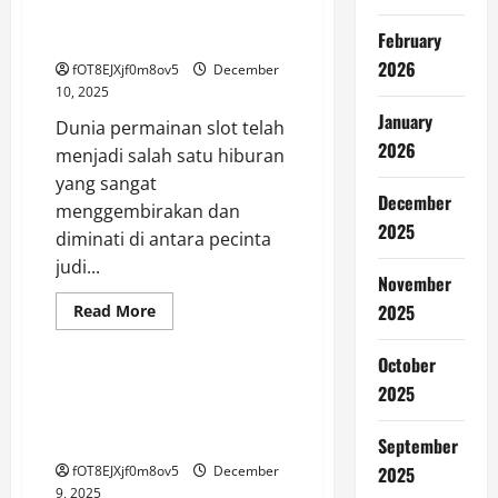
untuk
Slot Luar Negeri: Menjelajahi
Menang
Dunia Slot yang Menarik
February
di
Permainan
2026
fOT8EJXjf0m8ov5
December
Slot
Beruntung
10, 2025
Malam
January
Hari
Dunia permainan slot telah
Ini
2026
menjadi salah satu hiburan
yang sangat
December
menggembirakan dan
2025
diminati di antara pecinta
judi...
November
Read
2025
Read More
more
GAME ONLINE
about
Slot
October
Luar
Negeri:
Slot Bet 100: Mengoptimalkan
2025
Menjelajahi
Kesempatan Berhasil pada
Dunia
Slot
Setiap Kali Sesi Permainan
September
yang
Menarik
fOT8EJXjf0m8ov5
December
2025
9, 2025