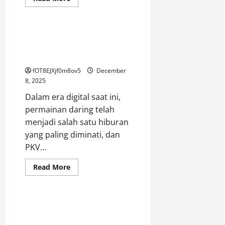
more
GAME ONLINE
about
Slot
Indosat:
Perbandingan
Panduan Lengkap untuk Situs
Fitur
PKV Games: Menangkan
serta
Keuntungan
Permainan Anda!
fOT8EJXjf0m8ov5
December
8, 2025
Dalam era digital saat ini,
permainan daring telah
menjadi salah satu hiburan
yang paling diminati, dan
PKV...
Read
Read More
more
GAME ONLINE
about
Panduan
Lengkap
untuk
Slot Deposit Indosat: Alternatif
Situs
Smart bagi Transaksi Pulsa
PKV
Games: