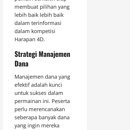
membuat pilihan yang
lebih baik lebih baik
dalam terinformasi
dalam kompetisi
Harapan 4D.
Strategi Manajemen
Dana
Manajemen dana yang
efektif adalah kunci
untuk sukses dalam
permainan ini. Peserta
perlu merencanakan
seberapa banyak dana
yang ingin mereka