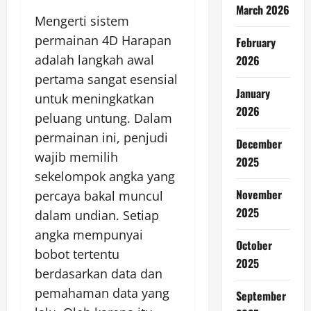
March 2026
Mengerti sistem
permainan 4D Harapan
February
adalah langkah awal
2026
pertama sangat esensial
January
untuk meningkatkan
2026
peluang untung. Dalam
permainan ini, penjudi
December
wajib memilih
2025
sekelompok angka yang
November
percaya bakal muncul
2025
dalam undian. Setiap
angka mempunyai
October
bobot tertentu
2025
berdasarkan data dan
pemahaman data yang
September