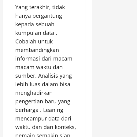
Yang terakhir, tidak
hanya bergantung
kepada sebuah
kumpulan data .
Cobalah untuk
membandingkan
informasi dari macam-
macam waktu dan
sumber. Analisis yang
lebih luas dalam bisa
menghadirkan
pengertian baru yang
berharga . Leaning
mencampur data dari
waktu dan dan konteks,
pemain semakin siap