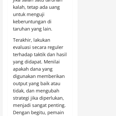
kalah, tetap ada uang
untuk menguji
keberuntungan di
taruhan yang lain.
Terakhir, lakukan
evaluasi secara reguler
terhadap taktik dan hasil
yang didapat. Menilai
apakah dana yang
digunakan memberikan
output yang baik atau
tidak, dan mengubah
strategi jika diperlukan,
menjadi sangat penting.
Dengan begitu, pemain