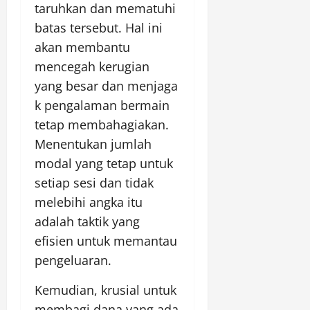
taruhkan dan mematuhi
batas tersebut. Hal ini
akan membantu
mencegah kerugian
yang besar dan menjaga
k pengalaman bermain
tetap membahagiakan.
Menentukan jumlah
modal yang tetap untuk
setiap sesi dan tidak
melebihi angka itu
adalah taktik yang
efisien untuk memantau
pengeluaran.
Kemudian, krusial untuk
membagi dana yang ada