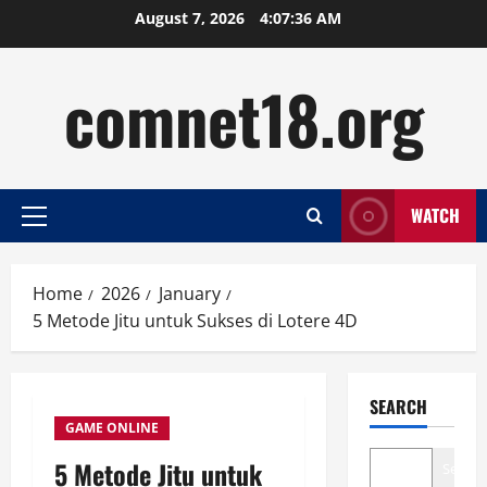
Skip
August 7, 2026
4:07:37 AM
to
content
comnet18.org
WATCH
Primary
Menu
Home
2026
January
5 Metode Jitu untuk Sukses di Lotere 4D
SEARCH
GAME ONLINE
5 Metode Jitu untuk
Search