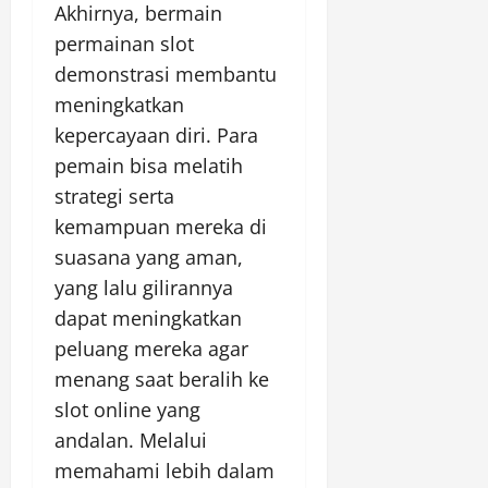
Akhirnya, bermain
permainan slot
demonstrasi membantu
meningkatkan
kepercayaan diri. Para
pemain bisa melatih
strategi serta
kemampuan mereka di
suasana yang aman,
yang lalu gilirannya
dapat meningkatkan
peluang mereka agar
menang saat beralih ke
slot online yang
andalan. Melalui
memahami lebih dalam