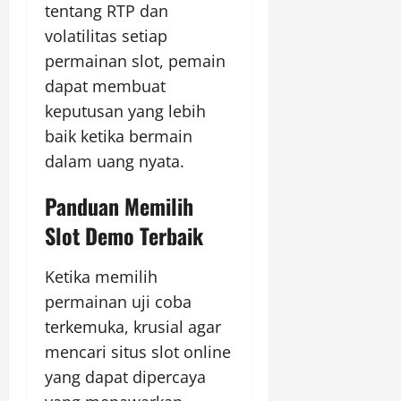
tentang RTP dan
volatilitas setiap
permainan slot, pemain
dapat membuat
keputusan yang lebih
baik ketika bermain
dalam uang nyata.
Panduan Memilih
Slot Demo Terbaik
Ketika memilih
permainan uji coba
terkemuka, krusial agar
mencari situs slot online
yang dapat dipercaya