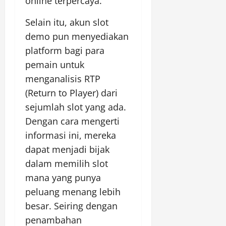
online terpercaya.
Selain itu, akun slot
demo pun menyediakan
platform bagi para
pemain untuk
menganalisis RTP
(Return to Player) dari
sejumlah slot yang ada.
Dengan cara mengerti
informasi ini, mereka
dapat menjadi bijak
dalam memilih slot
mana yang punya
peluang menang lebih
besar. Seiring dengan
penambahan