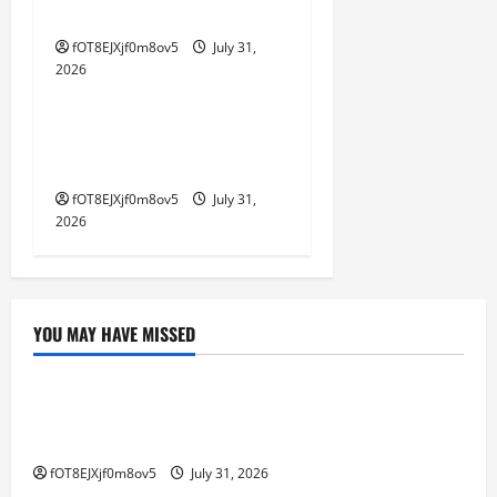
Perlu Anda Ketahui
fOT8EJXjf0m8ov5
July 31,
2026
GAME ONLINE
Rubah4d: Memahami
Karakter dan Misi Sukses
fOT8EJXjf0m8ov5
July 31,
2026
YOU MAY HAVE MISSED
GAME ONLINE
Bergabunglah dengan Komunitas Rubah4D: Tips
dan Trik
fOT8EJXjf0m8ov5
July 31, 2026
GAME ONLINE