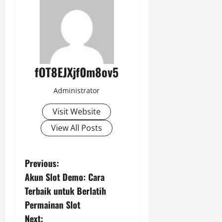
fOT8EJXjf0m8ov5
Administrator
Visit Website
View All Posts
P
Previous:
Akun Slot Demo: Cara
o
Terbaik untuk Berlatih
s
Permainan Slot
Next: