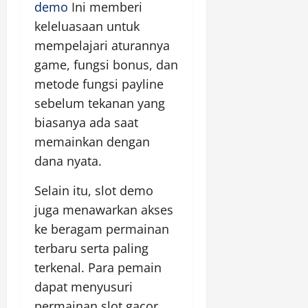
demo
Ini memberi
keleluasaan untuk
mempelajari aturannya
game, fungsi bonus, dan
metode fungsi payline
sebelum tekanan yang
biasanya ada saat
memainkan dengan
dana nyata.
Selain itu, slot demo
juga menawarkan akses
ke beragam permainan
terbaru serta paling
terkenal. Para pemain
dapat menyusuri
permainan slot gacor