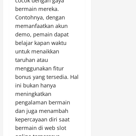
cocok dengan gaya
bermain mereka.
Contohnya, dengan
memanfaatkan akun
demo, pemain dapat
belajar kapan waktu
untuk menaikkan
taruhan atau
menggunakan fitur
bonus yang tersedia. Hal
ini bukan hanya
meningkatkan
pengalaman bermain
dan juga menambah
kepercayaan diri saat
bermain di web slot