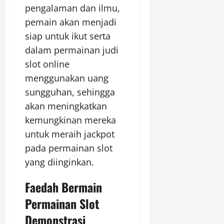
pengalaman dan ilmu,
pemain akan menjadi
siap untuk ikut serta
dalam permainan judi
slot online
menggunakan uang
sungguhan, sehingga
akan meningkatkan
kemungkinan mereka
untuk meraih jackpot
pada permainan slot
yang diinginkan.
Faedah Bermain
Permainan Slot
Demonstrasi