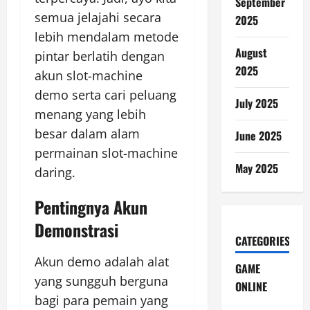
September
semua jelajahi secara
2025
lebih mendalam metode
August
pintar berlatih dengan
2025
akun slot-machine
demo serta cari peluang
July 2025
menang yang lebih
besar dalam alam
June 2025
permainan slot-machine
May 2025
daring.
Pentingnya Akun
Demonstrasi
CATEGORIES
Akun demo adalah alat
GAME
yang sungguh berguna
ONLINE
bagi para pemain yang