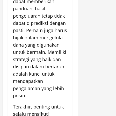
dapat memberikan
panduan, hasil
pengeluaran tetap tidak
dapat diprediksi dengan
pasti. Pemain juga harus
bijak dalam mengelola
dana yang digunakan
untuk bermain. Memiliki
strategi yang baik dan
disiplin dalam bertaruh
adalah kunci untuk
mendapatkan
pengalaman yang lebih
positif.
Terakhir, penting untuk
selalu mengikuti