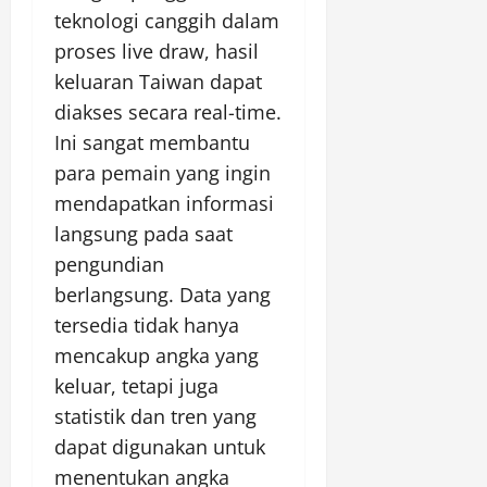
teknologi canggih dalam
proses live draw, hasil
keluaran Taiwan dapat
diakses secara real-time.
Ini sangat membantu
para pemain yang ingin
mendapatkan informasi
langsung pada saat
pengundian
berlangsung. Data yang
tersedia tidak hanya
mencakup angka yang
keluar, tetapi juga
statistik dan tren yang
dapat digunakan untuk
menentukan angka