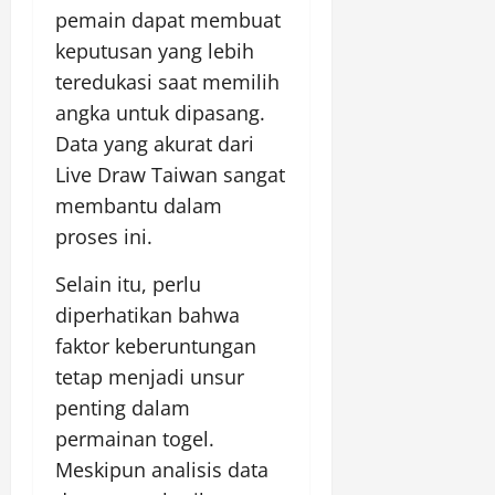
pemain dapat membuat
keputusan yang lebih
teredukasi saat memilih
angka untuk dipasang.
Data yang akurat dari
Live Draw Taiwan sangat
membantu dalam
proses ini.
Selain itu, perlu
diperhatikan bahwa
faktor keberuntungan
tetap menjadi unsur
penting dalam
permainan togel.
Meskipun analisis data