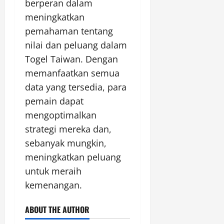
berperan dalam
meningkatkan
pemahaman tentang
nilai dan peluang dalam
Togel Taiwan. Dengan
memanfaatkan semua
data yang tersedia, para
pemain dapat
mengoptimalkan
strategi mereka dan,
sebanyak mungkin,
meningkatkan peluang
untuk meraih
kemenangan.
ABOUT THE AUTHOR