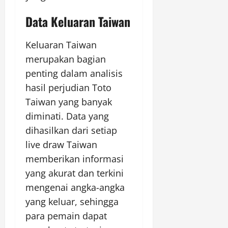
Data Keluaran Taiwan
Keluaran Taiwan
merupakan bagian
penting dalam analisis
hasil perjudian Toto
Taiwan yang banyak
diminati. Data yang
dihasilkan dari setiap
live draw Taiwan
memberikan informasi
yang akurat dan terkini
mengenai angka-angka
yang keluar, sehingga
para pemain dapat