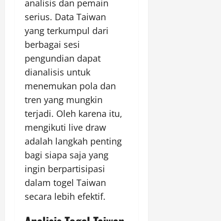
analisis dan pemain
serius. Data Taiwan
yang terkumpul dari
berbagai sesi
pengundian dapat
dianalisis untuk
menemukan pola dan
tren yang mungkin
terjadi. Oleh karena itu,
mengikuti live draw
adalah langkah penting
bagi siapa saja yang
ingin berpartisipasi
dalam togel Taiwan
secara lebih efektif.