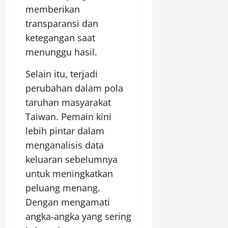
memberikan
transparansi dan
ketegangan saat
menunggu hasil.
Selain itu, terjadi
perubahan dalam pola
taruhan masyarakat
Taiwan. Pemain kini
lebih pintar dalam
menganalisis data
keluaran sebelumnya
untuk meningkatkan
peluang menang.
Dengan mengamati
angka-angka yang sering