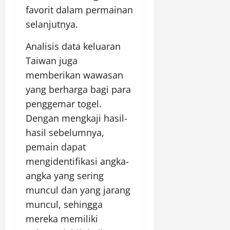
favorit dalam permainan
selanjutnya.
Analisis data keluaran
Taiwan juga
memberikan wawasan
yang berharga bagi para
penggemar togel.
Dengan mengkaji hasil-
hasil sebelumnya,
pemain dapat
mengidentifikasi angka-
angka yang sering
muncul dan yang jarang
muncul, sehingga
mereka memiliki