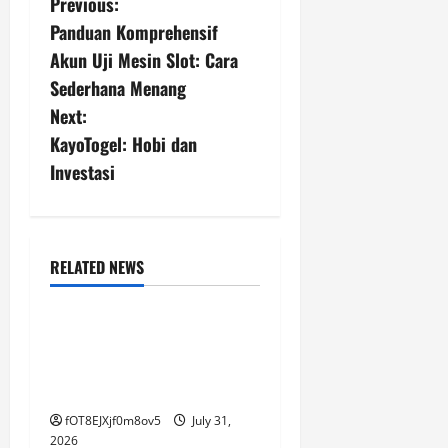
P
Previous:
Panduan Komprehensif
o
Akun Uji Mesin Slot: Cara
s
Sederhana Menang
Next:
t
KayoTogel: Hobi dan
n
Investasi
a
v
RELATED NEWS
GAME ONLINE
i
Bergabunglah dengan
g
Komunitas Rubah4D: Tips
a
dan Trik
t
fOT8EJXjf0m8ov5
July 31,
2026
GAME ONLINE