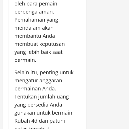
oleh para pemain
berpengalaman.
Pemahaman yang
mendalam akan
membantu Anda
membuat keputusan
yang lebih baik saat
bermain.
Selain itu, penting untuk
mengatur anggaran
permainan Anda.
Tentukan jumlah uang
yang bersedia Anda
gunakan untuk bermain
Rubah 4d dan patuhi
batas tersebut.