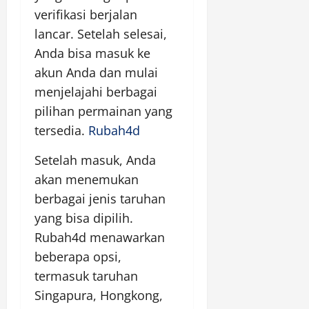
verifikasi berjalan
lancar. Setelah selesai,
Anda bisa masuk ke
akun Anda dan mulai
menjelajahi berbagai
pilihan permainan yang
tersedia.
Rubah4d
Setelah masuk, Anda
akan menemukan
berbagai jenis taruhan
yang bisa dipilih.
Rubah4d menawarkan
beberapa opsi,
termasuk taruhan
Singapura, Hongkong,