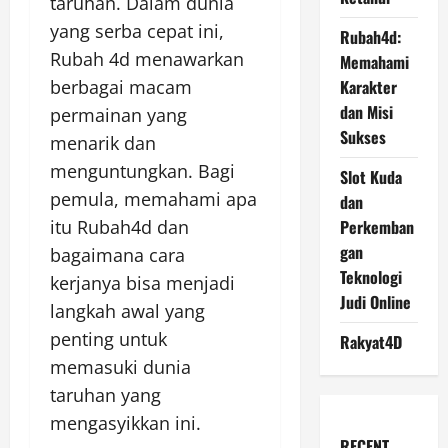
taruhan. Dalam dunia
yang serba cepat ini,
Rubah4d:
Rubah 4d menawarkan
Memahami
berbagai macam
Karakter
dan Misi
permainan yang
Sukses
menarik dan
menguntungkan. Bagi
Slot Kuda
pemula, memahami apa
dan
itu Rubah4d dan
Perkemban
gan
bagaimana cara
Teknologi
kerjanya bisa menjadi
Judi Online
langkah awal yang
penting untuk
Rakyat4D
memasuki dunia
taruhan yang
mengasyikkan ini.
RECENT