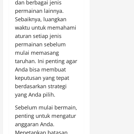
dan berbagai jenis
permainan lainnya.
Sebaiknya, luangkan
waktu untuk memahami
aturan setiap jenis
permainan sebelum
mulai memasang
taruhan. Ini penting agar
Anda bisa membuat
keputusan yang tepat
berdasarkan strategi
yang Anda pilih.
Sebelum mulai bermain,
penting untuk mengatur
anggaran Anda.
Menetapkan batasan