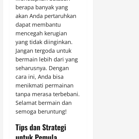
berapa banyak yang
akan Anda pertaruhkan
dapat membantu
mencegah kerugian
yang tidak diinginkan.
Jangan tergoda untuk
bermain lebih dari yang
seharusnya. Dengan
cara ini, Anda bisa
menikmati permainan
tanpa merasa terbebani.
Selamat bermain dan
semoga beruntung!
Tips dan Strategi
untuk Pemula