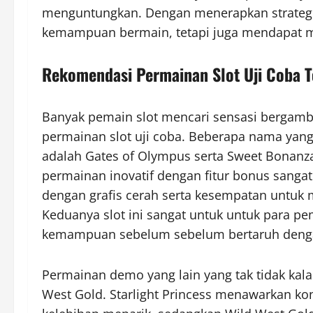
menguntungkan. Dengan menerapkan strategi 
kemampuan bermain, tetapi juga mendapat me
Rekomendasi Permainan Slot Uji Coba T
Banyak pemain slot mencari sensasi bergamb
permainan slot uji coba. Beberapa nama yang
adalah Gates of Olympus serta Sweet Bonan
permainan inovatif dengan fitur bonus sang
dengan grafis cerah serta kesempatan untuk
Keduanya slot ini sangat untuk untuk para p
kemampuan sebelum sebelum bertaruh denga
Permainan demo yang lain yang tak tidak kala
West Gold. Starlight Princess menawarkan k