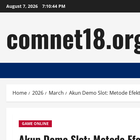
Skip
August 7, 2026
7:10:45 PM
to
content
comnet18.or
Home
2026
March
Akun Demo Slot: Metode Efek
GAME ONLINE
Akun Demo Slot: Metode Ef