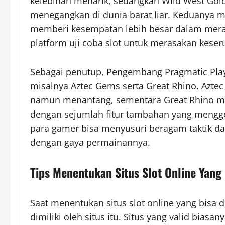
kelebihan menarik, sedangkan Wild West G
menegangkan di dunia barat liar. Keduanya m
memberi kesempatan lebih besar dalam meraih
platform uji coba slot untuk merasakan kese
Sebagai penutup, Pengembang Pragmatic Pla
misalnya Aztec Gems serta Great Rhino. Az
namun menantang, sementara Great Rhino
dengan sejumlah fitur tambahan yang menggo
para gamer bisa menyusuri beragam taktik d
dengan gaya permainannya.
Tips Menentukan Situs Slot Online Yang
Saat menentukan situs slot online yang bisa 
dimiliki oleh situs itu. Situs yang valid bia