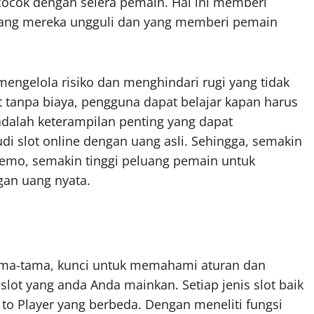
g cocok dengan selera pemain. Hal ini memberi
ang mereka ungguli dan yang memberi pemain
gelola risiko dan menghindari rugi yang tidak
t tanpa biaya, pengguna dapat belajar kapan harus
adalah keterampilan penting yang dapat
judi slot online dengan uang asli. Sehingga, semakin
emo, semakin tinggi peluang pemain untuk
an uang nyata.
ma-tama, kunci untuk memahami aturan dan
ot yang anda Anda mainkan. Setiap jenis slot baik
n to Player yang berbeda. Dengan meneliti fungsi