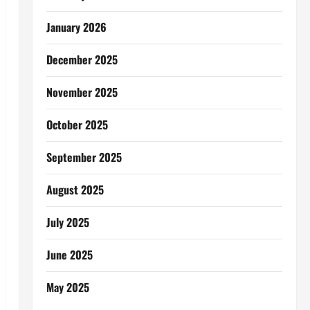
January 2026
December 2025
November 2025
October 2025
September 2025
August 2025
July 2025
June 2025
May 2025