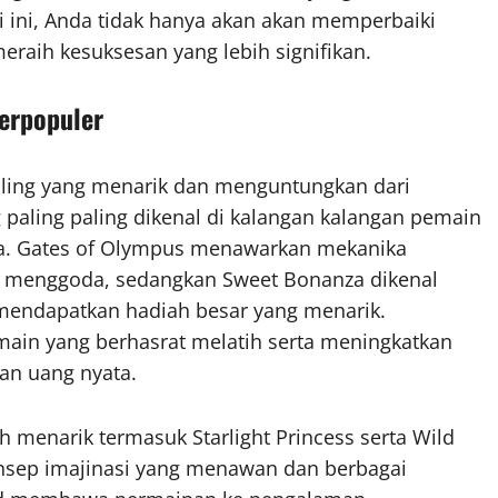
ini, Anda tidak hanya akan akan memperbaiki
raih kesuksesan yang lebih signifikan.
erpopuler
ling yang menarik dan menguntungkan dari
 paling paling dikenal di kalangan kalangan pemain
za. Gates of Olympus menawarkan mekanika
at menggoda, sedangkan Sweet Bonanza dikenal
 mendapatkan hadiah besar yang menarik.
emain yang berhasrat melatih serta meningkatkan
n uang nyata.
h menarik termasuk Starlight Princess serta Wild
onsep imajinasi yang menawan dan berbagai