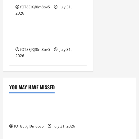
fOT8EJXjf0m8ov5
July 31,
2026
GAME ONLINE
Rubah4d: Memahami
Karakter dan Misi Sukses
fOT8EJXjf0m8ov5
July 31,
2026
YOU MAY HAVE MISSED
GAME ONLINE
Bergabunglah dengan Komunitas Rubah4D: Tips
dan Trik
fOT8EJXjf0m8ov5
July 31, 2026
GAME ONLINE