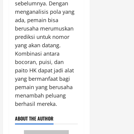
sebelumnya. Dengan
menganalisis pola yang
ada, pemain bisa
berusaha merumuskan
prediksi untuk nomor
yang akan datang.
Kombinasi antara
bocoran, puisi, dan
paito HK dapat jadi alat
yang bermanfaat bagi
pemain yang berusaha
menambah peluang
berhasil mereka.
ABOUT THE AUTHOR