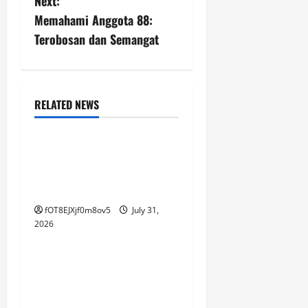
Next:
t
Memahami Anggota 88:
n
Terobosan dan Semangat
a
v
RELATED NEWS
GAME ONLINE
i
Bergabunglah dengan
g
Komunitas Rubah4D: Tips
a
dan Trik
t
fOT8EJXjf0m8ov5
July 31,
2026
GAME ONLINE
i
Mengungkap Rahasia
o
Bupatitogel: Apa yang
n
Perlu Anda Ketahui