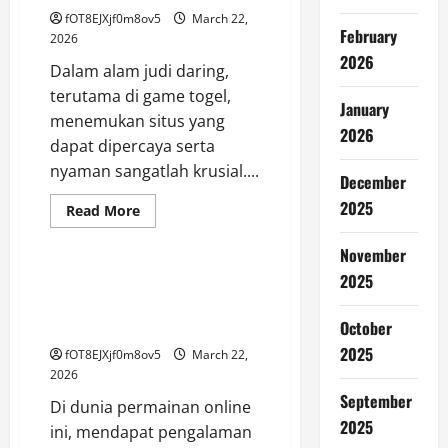
Sebelum
fOT8EJXjf0m8ov5
March 22,
Bermain
February
2026
2026
Dalam alam judi daring,
terutama di game togel,
January
menemukan situs yang
2026
dapat dipercaya serta
nyaman sangatlah krusial....
December
2025
Read
Read More
more
GAME ONLINE
about
Tanda-
November
Tanda
2025
Situs
Mengoptimalkan Pengalaman
Kudatogel
Bermain Game pada Website
Terpercaya
dan
Bujur 888
October
Aman
2025
fOT8EJXjf0m8ov5
March 22,
2026
September
Di dunia permainan online
2025
ini, mendapat pengalaman