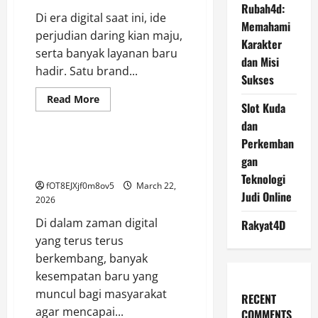
Rubah4d:
Di era digital saat ini, ide
Memahami
perjudian daring kian maju,
Karakter
serta banyak layanan baru
dan Misi
hadir. Satu brand...
Sukses
Read
Read More
Slot Kuda
more
GAME ONLINE
about
dan
Legenda
dan
Perkemban
Kenyataan
Mengungkap Keajaiban Rakyat
Seputar
gan
4D: Kesempatan dan Taktik
Jeniustoto:
Teknologi
Apa
fOT8EJXjf0m8ov5
March 22,
saja
Judi Online
Perlu
2026
Anda
Ketahui?
Di dalam zaman digital
Rakyat4D
yang terus terus
berkembang, banyak
kesempatan baru yang
muncul bagi masyarakat
RECENT
agar mencapai...
COMMENTS