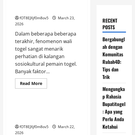
Sebagai Trend di Kalangan
Pemain?
fOT8EJXjf0m8ov5
March 23,
RECENT
2026
POSTS
Dalam beberapa beberapa
Bergabungl
terakhir, fenomenon wali
ah dengan
togel sangat menarik
Komunitas
perhatian di kalangan
Rubah4D:
sosiokultural pemain togel.
Tips dan
Banyak faktor...
Trik
Read
Read More
more
Mengungka
GAME ONLINE
about
Kenapa
p Rahasia
Wali
Bupatitogel
Togel
Legenda dan Kenyataan Seputar
Menjadi
: Apa yang
Jeniustoto: Apa saja Perlu Anda
Sebagai
Trend
Ketahui?
Perlu Anda
di
Kalangan
Ketahui
fOT8EJXjf0m8ov5
March 22,
Pemain?
2026