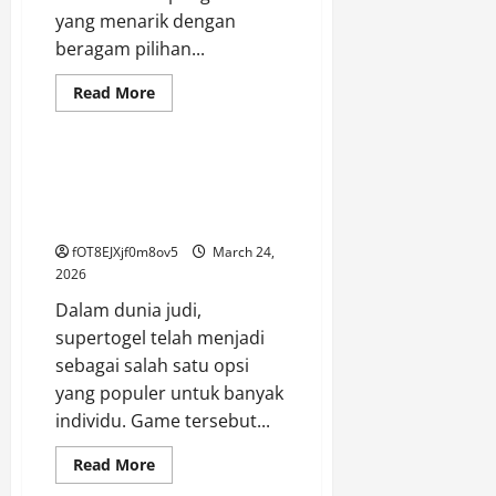
yang menarik dengan
beragam pilihan...
Read
Read More
more
GAME ONLINE
about
Slot
Bet
500:
Metode Pintar dalam usahanya
Level
Mengoptimalkan Peluang
Baru
dalam
Bertaruh di Supertogel
Permainan
Slot
fOT8EJXjf0m8ov5
March 24,
2026
Dalam dunia judi,
supertogel telah menjadi
sebagai salah satu opsi
yang populer untuk banyak
individu. Game tersebut...
Read
Read More
more
GAME ONLINE
about