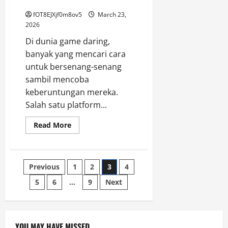
Menyeluruh
Mewah
di
fOT8EJXjf0m8ov5
March 23,
Pinggir
2026
Jari-
jari
Di dunia game daring,
Anda
banyak yang mencari cara
untuk bersenang-senang
sambil mencoba
keberuntungan mereka.
Salah satu platform...
Read
Read More
more
about
Menemukan
Kesenangan
di
Posts
Previous
1
2
3
4
Kawanslot
online:
Petunjuk
5
6
…
9
Next
pagination
Menyeluruh
YOU MAY HAVE MISSED