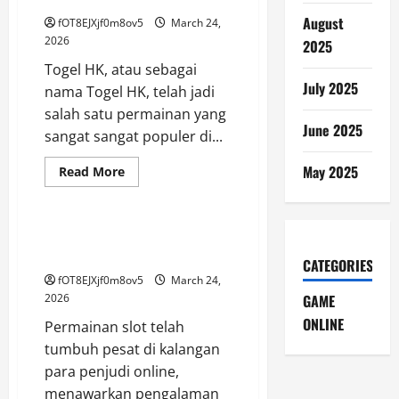
August
fOT8EJXjf0m8ov5
March 24,
2026
2025
Togel HK, atau sebagai
July 2025
nama Togel HK, telah jadi
salah satu permainan yang
June 2025
sangat sangat populer di...
May 2025
Read
Read More
more
GAME ONLINE
about
Cara
Menafsirkan
Output
Slot Bet 500: Level Baru dalam
Pengeluaran
Permainan Slot
Hong
CATEGORIES
Kong
fOT8EJXjf0m8ov5
March 24,
khususnya
untuk
2026
GAME
Pendatang
Baru
ONLINE
Permainan slot telah
tumbuh pesat di kalangan
para penjudi online,
menawarkan pengalaman