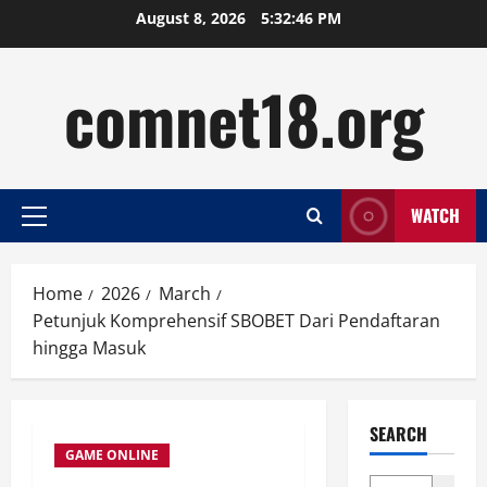
Skip
August 8, 2026
5:32:47 PM
to
content
comnet18.org
WATCH
Primary
Menu
Home
2026
March
Petunjuk Komprehensif SBOBET Dari Pendaftaran
hingga Masuk
SEARCH
GAME ONLINE