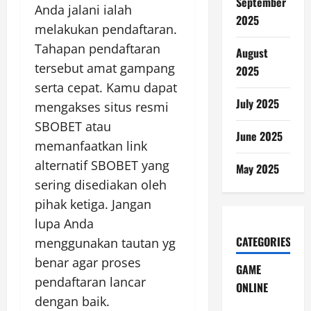
September
Anda jalani ialah
2025
melakukan pendaftaran.
Tahapan pendaftaran
August
tersebut amat gampang
2025
serta cepat. Kamu dapat
July 2025
mengakses situs resmi
SBOBET atau
June 2025
memanfaatkan link
alternatif SBOBET yang
May 2025
sering disediakan oleh
pihak ketiga. Jangan
lupa Anda
CATEGORIES
menggunakan tautan yg
benar agar proses
GAME
pendaftaran lancar
ONLINE
dengan baik.