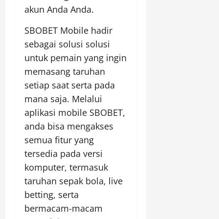
akun Anda Anda.
SBOBET Mobile hadir
sebagai solusi solusi
untuk pemain yang ingin
memasang taruhan
setiap saat serta pada
mana saja. Melalui
aplikasi mobile SBOBET,
anda bisa mengakses
semua fitur yang
tersedia pada versi
komputer, termasuk
taruhan sepak bola, live
betting, serta
bermacam-macam