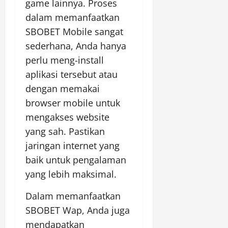
game lainnya. Proses
dalam memanfaatkan
SBOBET Mobile sangat
sederhana, Anda hanya
perlu meng-install
aplikasi tersebut atau
dengan memakai
browser mobile untuk
mengakses website
yang sah. Pastikan
jaringan internet yang
baik untuk pengalaman
yang lebih maksimal.
Dalam memanfaatkan
SBOBET Wap, Anda juga
mendapatkan