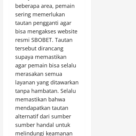
beberapa area, pemain
sering memerlukan
tautan pengganti agar
bisa mengakses website
resmi SBOBET. Tautan
tersebut dirancang
supaya memastikan
agar pemain bisa selalu
merasakan semua
layanan yang ditawarkan
tanpa hambatan. Selalu
memastikan bahwa
mendapatkan tautan
alternatif dari sumber
sumber handal untuk
melindungi keamanan