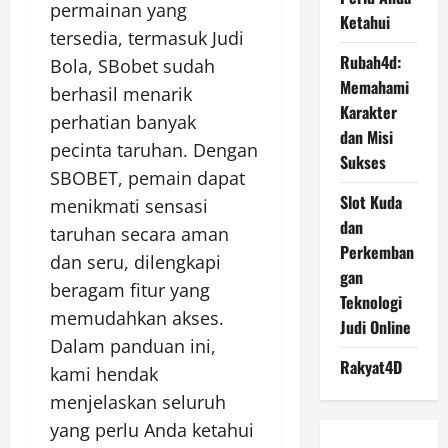
permainan yang
Ketahui
tersedia, termasuk Judi
Rubah4d:
Bola, SBobet sudah
Memahami
berhasil menarik
Karakter
perhatian banyak
dan Misi
pecinta taruhan. Dengan
Sukses
SBOBET, pemain dapat
Slot Kuda
menikmati sensasi
dan
taruhan secara aman
Perkemban
dan seru, dilengkapi
gan
beragam fitur yang
Teknologi
memudahkan akses.
Judi Online
Dalam panduan ini,
Rakyat4D
kami hendak
menjelaskan seluruh
yang perlu Anda ketahui