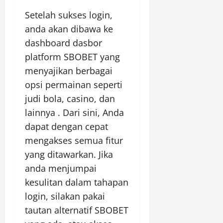
Setelah sukses login,
anda akan dibawa ke
dashboard dasbor
platform SBOBET yang
menyajikan berbagai
opsi permainan seperti
judi bola, casino, dan
lainnya . Dari sini, Anda
dapat dengan cepat
mengakses semua fitur
yang ditawarkan. Jika
anda menjumpai
kesulitan dalam tahapan
login, silakan pakai
tautan alternatif SBOBET