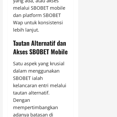
yang ada, atau akses
melalui SBOBET mobile
dan platform SBOBET
Wap untuk konsistensi
lebih lanjut.
Tautan Alternatif dan
Akses SBOBET Mobile
Satu aspek yang krusial
dalam menggunakan
SBOBET ialah
kelancaran entri melalui
tautan alternatif.
Dengan
mempertimbangkan
adanya batasan di