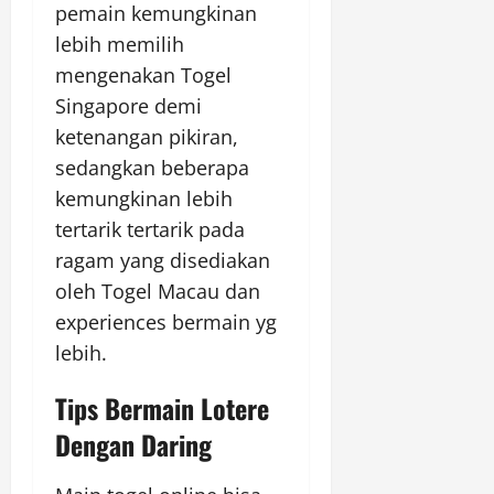
pemain kemungkinan
lebih memilih
mengenakan Togel
Singapore demi
ketenangan pikiran,
sedangkan beberapa
kemungkinan lebih
tertarik tertarik pada
ragam yang disediakan
oleh Togel Macau dan
experiences bermain yg
lebih.
Tips Bermain Lotere
Dengan Daring