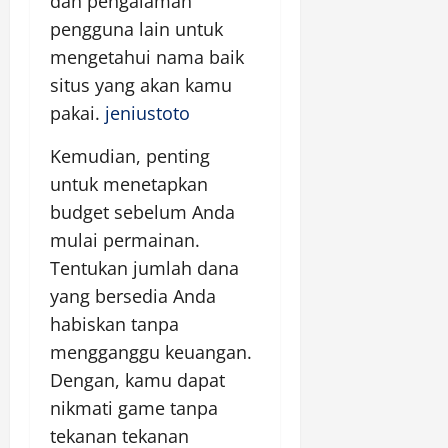
dan pengalaman
pengguna lain untuk
mengetahui nama baik
situs yang akan kamu
pakai.
jeniustoto
Kemudian, penting
untuk menetapkan
budget sebelum Anda
mulai permainan.
Tentukan jumlah dana
yang bersedia Anda
habiskan tanpa
mengganggu keuangan.
Dengan, kamu dapat
nikmati game tanpa
tekanan tekanan