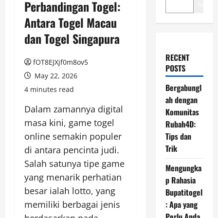
Perbandingan Togel:
Search
Antara Togel Macau
dan Togel Singapura
RECENT
fOT8EJXjf0m8ov5
POSTS
May 22, 2026
Bergabungl
4 minutes read
ah dengan
Dalam zamannya digital
Komunitas
masa kini, game togel
Rubah4D:
online semakin populer
Tips dan
Trik
di antara pencinta judi.
Salah satunya tipe game
Mengungka
yang menarik perhatian
p Rahasia
besar ialah lotto, yang
Bupatitogel
memiliki berbagai jenis
: Apa yang
Perlu Anda