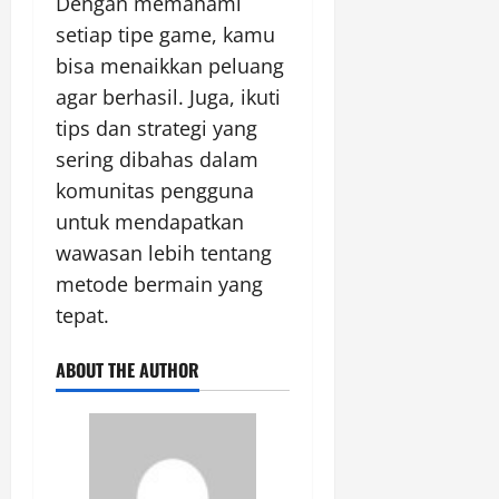
Dengan memahami
setiap tipe game, kamu
bisa menaikkan peluang
agar berhasil. Juga, ikuti
tips dan strategi yang
sering dibahas dalam
komunitas pengguna
untuk mendapatkan
wawasan lebih tentang
metode bermain yang
tepat.
ABOUT THE AUTHOR