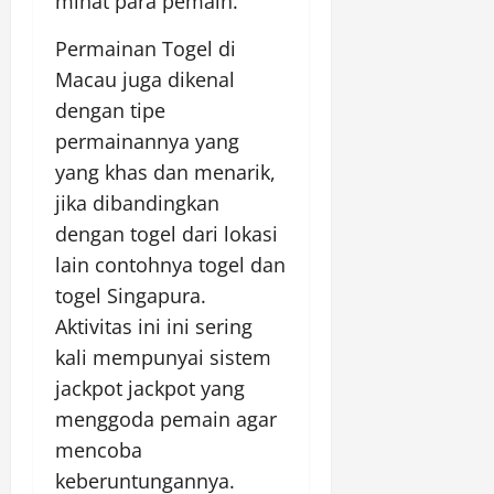
minat para pemain.
Permainan Togel di
Macau juga dikenal
dengan tipe
permainannya yang
yang khas dan menarik,
jika dibandingkan
dengan togel dari lokasi
lain contohnya togel dan
togel Singapura.
Aktivitas ini ini sering
kali mempunyai sistem
jackpot jackpot yang
menggoda pemain agar
mencoba
keberuntungannya.