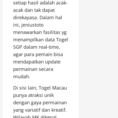
setiap hasil adalah acak-
acak dan tak dapat
direkayasa. Dalam hal
ini, jeniustoto
menawarkan fasilitas yg
menampilkan data Togel
SGP dalam real-time,
agar para pemain bisa
mendapatkan update
permainan secara
mudah.
Di sisi lain, Togel Macau
punya atraksi unik
dengan gaya permainan
yang variatif dan kreatif.
Wilayah MK dikenal