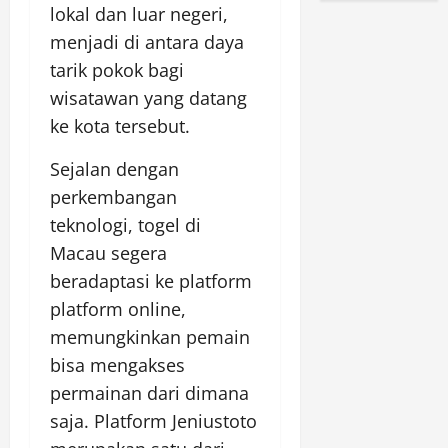
lokal dan luar negeri,
menjadi di antara daya
tarik pokok bagi
wisatawan yang datang
ke kota tersebut.
Sejalan dengan
perkembangan
teknologi, togel di
Macau segera
beradaptasi ke platform
platform online,
memungkinkan pemain
bisa mengakses
permainan dari dimana
saja. Platform Jeniustoto