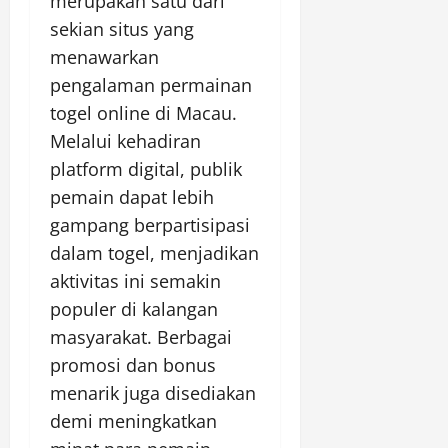
merupakan satu dari
sekian situs yang
menawarkan
pengalaman permainan
togel online di Macau.
Melalui kehadiran
platform digital, publik
pemain dapat lebih
gampang berpartisipasi
dalam togel, menjadikan
aktivitas ini semakin
populer di kalangan
masyarakat. Berbagai
promosi dan bonus
menarik juga disediakan
demi meningkatkan