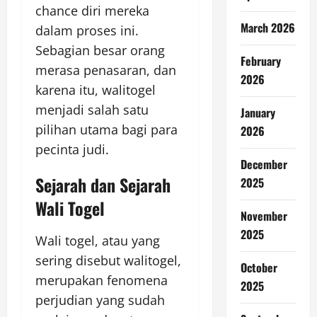
chance diri mereka
March 2026
dalam proses ini.
Sebagian besar orang
February
merasa penasaran, dan
2026
karena itu, walitogel
menjadi salah satu
January
pilihan utama bagi para
2026
pecinta judi.
December
Sejarah dan Sejarah
2025
Wali Togel
November
2025
Wali togel, atau yang
sering disebut walitogel,
October
merupakan fenomena
2025
perjudian yang sudah