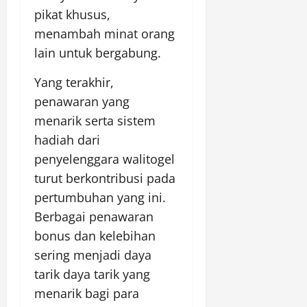
pikat khusus,
menambah minat orang
lain untuk bergabung.
Yang terakhir,
penawaran yang
menarik serta sistem
hadiah dari
penyelenggara walitogel
turut berkontribusi pada
pertumbuhan yang ini.
Berbagai penawaran
bonus dan kelebihan
sering menjadi daya
tarik daya tarik yang
menarik bagi para