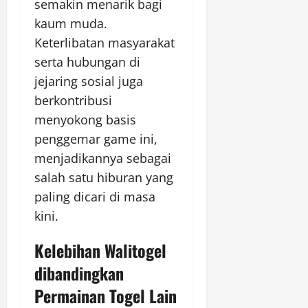
semakin menarik bagi
kaum muda.
Keterlibatan masyarakat
serta hubungan di
jejaring sosial juga
berkontribusi
menyokong basis
penggemar game ini,
menjadikannya sebagai
salah satu hiburan yang
paling dicari di masa
kini.
Kelebihan Walitogel
dibandingkan
Permainan Togel Lain