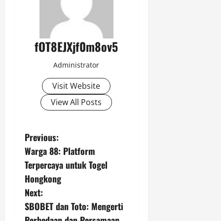
fOT8EJXjf0m8ov5
Administrator
Visit Website
View All Posts
P
Previous:
Warga 88: Platform
o
Terpercaya untuk Togel
s
Hongkong
Next:
t
SBOBET dan Toto: Mengerti
Perbedaan dan Persamaan