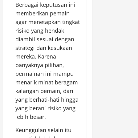
Berbagai keputusan ini
memberikan pemain
agar menetapkan tingkat
risiko yang hendak
diambil sesuai dengan
strategi dan kesukaan
mereka. Karena
banyaknya pilihan,
permainan ini mampu
menarik minat beragam
kalangan pemain, dari
yang berhati-hati hingga
yang berani risiko yang
lebih besar.
Keunggulan selain itu