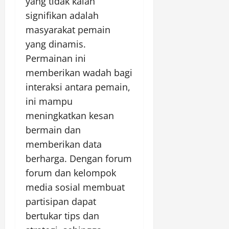
yang tidak kalah
signifikan adalah
masyarakat pemain
yang dinamis.
Permainan ini
memberikan wadah bagi
interaksi antara pemain,
ini mampu
meningkatkan kesan
bermain dan
memberikan data
berharga. Dengan forum
forum dan kelompok
media sosial membuat
partisipan dapat
bertukar tips dan