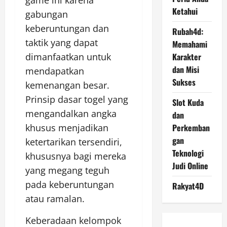
game ini karena
Ketahui
gabungan
keberuntungan dan
Rubah4d:
taktik yang dapat
Memahami
dimanfaatkan untuk
Karakter
dan Misi
mendapatkan
Sukses
kemenangan besar.
Prinsip dasar togel yang
Slot Kuda
mengandalkan angka
dan
khusus menjadikan
Perkemban
gan
ketertarikan tersendiri,
Teknologi
khususnya bagi mereka
Judi Online
yang megang teguh
pada keberuntungan
Rakyat4D
atau ramalan.
Keberadaan kelompok