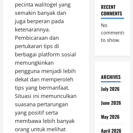
pecinta walitogel yang
RECENT
semakin banyak dan
COMMENTS
juga berperan pada
No
ketenarannya.
comments
Pembicaraan dan
to show.
pertukaran tips di
berbagai platform sosial
memungkinkan
pengguna menjadi lebih
ARCHIVES
dekat dan memperoleh
tips yang bermanfaat.
July 2026
Situasi ini memunculkan
June 2026
suasana pertarungan
yang positif serta
May 2026
membawa lebih banyak
orang untuk melihat
April 2026