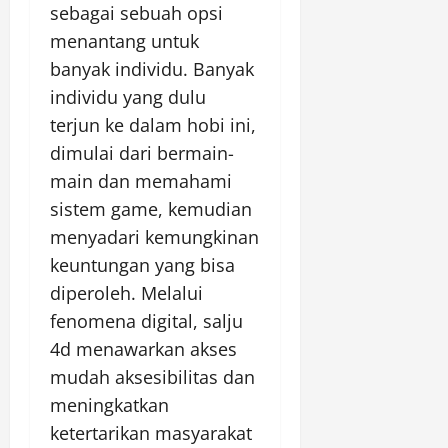
sebagai sebuah opsi
menantang untuk
banyak individu. Banyak
individu yang dulu
terjun ke dalam hobi ini,
dimulai dari bermain-
main dan memahami
sistem game, kemudian
menyadari kemungkinan
keuntungan yang bisa
diperoleh. Melalui
fenomena digital, salju
4d menawarkan akses
mudah aksesibilitas dan
meningkatkan
ketertarikan masyarakat