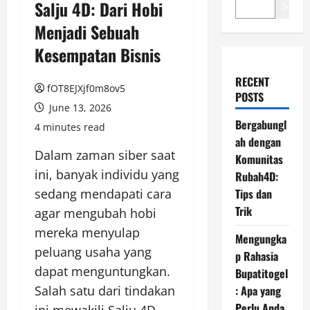
Salju 4D: Dari Hobi
Search
Menjadi Sebuah
Kesempatan Bisnis
RECENT
fOT8EJXjf0m8ov5
POSTS
June 13, 2026
Bergabungl
4 minutes read
ah dengan
Dalam zaman siber saat
Komunitas
ini, banyak individu yang
Rubah4D:
sedang mendapati cara
Tips dan
Trik
agar mengubah hobi
mereka menyulap
Mengungka
peluang usaha yang
p Rahasia
dapat menguntungkan.
Bupatitogel
Salah satu dari tindakan
: Apa yang
Perlu Anda