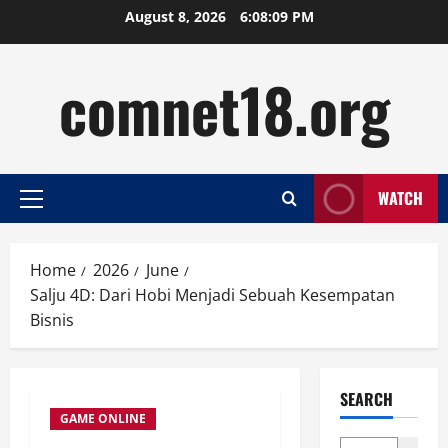
Skip
August 8, 2026
6:08:09 PM
to
content
comnet18.org
WATCH
Primary
Menu
Home
2026
June
Salju 4D: Dari Hobi Menjadi Sebuah Kesempatan
Bisnis
SEARCH
GAME ONLINE