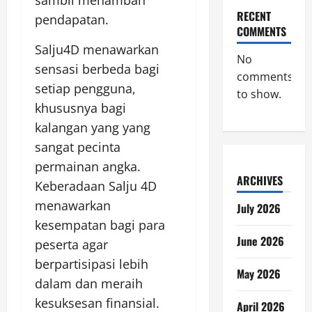
sambil menambah
RECENT
pendapatan.
COMMENTS
Salju4D menawarkan
No
sensasi berbeda bagi
comments
setiap pengguna,
to show.
khususnya bagi
kalangan yang yang
sangat pecinta
permainan angka.
ARCHIVES
Keberadaan Salju 4D
menawarkan
July 2026
kesempatan bagi para
June 2026
peserta agar
berpartisipasi lebih
May 2026
dalam dan meraih
kesuksesan finansial.
April 2026