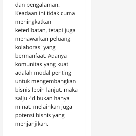
dan pengalaman.
Keadaan ini tidak cuma
meningkatkan
keterlibatan, tetapi juga
menawarkan peluang
kolaborasi yang
bermanfaat. Adanya
komunitas yang kuat
adalah modal penting
untuk mengembangkan
bisnis lebih lanjut, maka
salju 4d bukan hanya
minat, melainkan juga
potensi bisnis yang
menjanjikan.