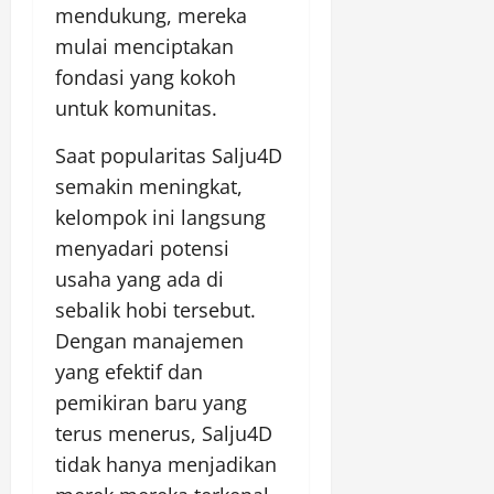
mendukung, mereka
mulai menciptakan
fondasi yang kokoh
untuk komunitas.
Saat popularitas Salju4D
semakin meningkat,
kelompok ini langsung
menyadari potensi
usaha yang ada di
sebalik hobi tersebut.
Dengan manajemen
yang efektif dan
pemikiran baru yang
terus menerus, Salju4D
tidak hanya menjadikan