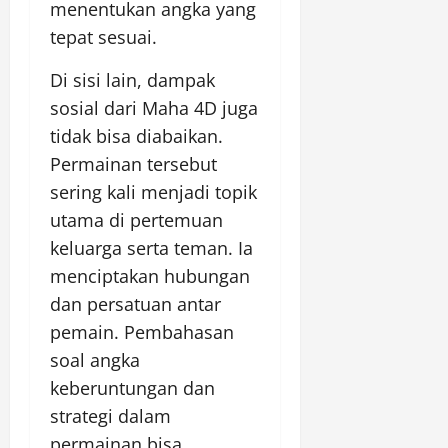
menentukan angka yang
tepat sesuai.
Di sisi lain, dampak
sosial dari Maha 4D juga
tidak bisa diabaikan.
Permainan tersebut
sering kali menjadi topik
utama di pertemuan
keluarga serta teman. Ia
menciptakan hubungan
dan persatuan antar
pemain. Pembahasan
soal angka
keberuntungan dan
strategi dalam
permainan bisa