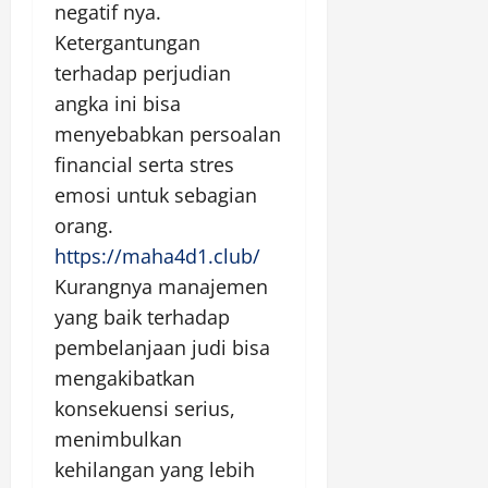
negatif nya.
Ketergantungan
terhadap perjudian
angka ini bisa
menyebabkan persoalan
financial serta stres
emosi untuk sebagian
orang.
https://maha4d1.club/
Kurangnya manajemen
yang baik terhadap
pembelanjaan judi bisa
mengakibatkan
konsekuensi serius,
menimbulkan
kehilangan yang lebih