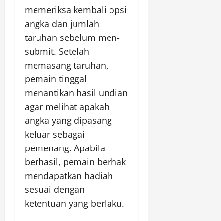
memeriksa kembali opsi
angka dan jumlah
taruhan sebelum men-
submit. Setelah
memasang taruhan,
pemain tinggal
menantikan hasil undian
agar melihat apakah
angka yang dipasang
keluar sebagai
pemenang. Apabila
berhasil, pemain berhak
mendapatkan hadiah
sesuai dengan
ketentuan yang berlaku.