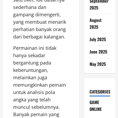
September
sederhana dan
2025
gampang dimengerti,
August
yang membuat menarik
2025
perhatian banyak orang
dari berbagai kalangan.
July 2025
Permainan ini tidak
June 2025
hanya sekadar
bergantung pada
May 2025
keberuntungan,
melainkan juga
memungkinkan pemain
CATEGORIES
untuk analisis pola
angka yang telah
GAME
muncul sebelumnya.
ONLINE
Banyak pemain yang