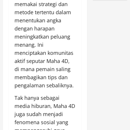
memakai strategi dan
metode tertentu dalam
menentukan angka
dengan harapan
meningkatkan peluang
menang. Ini
menciptakan komunitas
aktif seputar Maha 4D,
di mana pemain saling
membagikan tips dan
pengalaman sebaliknya.
Tak hanya sebagai
media hiburan, Maha 4D
juga sudah menjadi
fenomena sosial yang