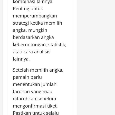
kombinasi lainnya.
Penting untuk
mempertimbangkan
strategi ketika memilih
angka, mungkin
berdasarkan angka
keberuntungan, statistik,
atau cara analisis
lainnya.
Setelah memilih angka,
pemain perlu
menentukan jumlah
taruhan yang mau
ditaruhkan sebelum
mengonfirmasi tiket.
Pastikan untuk selalu