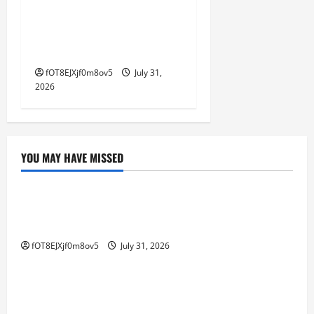
Rubah4d: Memahami
Karakter dan Misi Sukses
fOT8EJXjf0m8ov5
July 31,
2026
YOU MAY HAVE MISSED
GAME ONLINE
Bergabunglah dengan Komunitas Rubah4D: Tips
dan Trik
fOT8EJXjf0m8ov5
July 31, 2026
GAME ONLINE
Mengungkap Rahasia Bupatitogel: Apa yang
Perlu Anda Ketahui