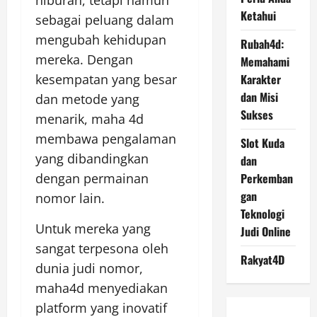
hiburan, tetapi namun
Ketahui
sebagai peluang dalam
mengubah kehidupan
Rubah4d:
mereka. Dengan
Memahami
kesempatan yang besar
Karakter
dan Misi
dan metode yang
Sukses
menarik, maha 4d
membawa pengalaman
Slot Kuda
yang dibandingkan
dan
dengan permainan
Perkemban
gan
nomor lain.
Teknologi
Untuk mereka yang
Judi Online
sangat terpesona oleh
Rakyat4D
dunia judi nomor,
maha4d menyediakan
platform yang inovatif