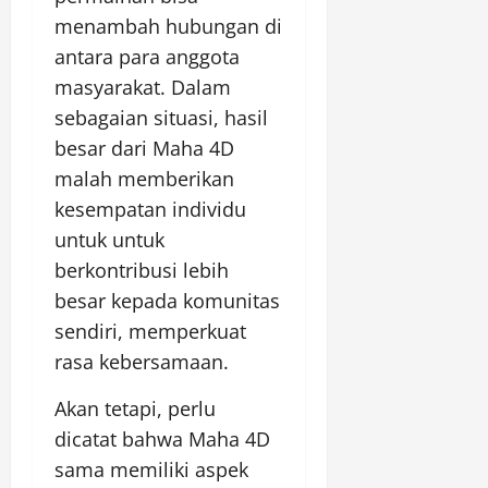
menambah hubungan di
antara para anggota
masyarakat. Dalam
sebagaian situasi, hasil
besar dari Maha 4D
malah memberikan
kesempatan individu
untuk untuk
berkontribusi lebih
besar kepada komunitas
sendiri, memperkuat
rasa kebersamaan.
Akan tetapi, perlu
dicatat bahwa Maha 4D
sama memiliki aspek