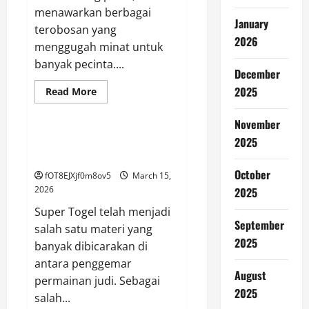
menawarkan berbagai
January
terobosan yang
2026
menggugah minat untuk
banyak pecinta....
December
2025
Read
Read More
more
GAME ONLINE
about
Teman
November
Slot:
Terobosan
Menjelaskan Legenda dan Fakta
2025
Terkini
Mengenai Togel Super
dalam
Jagat
October
fOT8EJXjf0m8ov5
March 15,
Game
Slot
2026
2025
Super Togel telah menjadi
September
salah satu materi yang
2025
banyak dibicarakan di
antara penggemar
August
permainan judi. Sebagai
2025
salah...