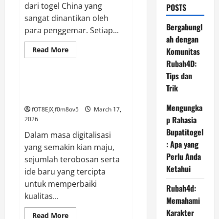
dari togel China yang
POSTS
sangat dinantikan oleh
Bergabungl
para penggemar. Setiap...
ah dengan
Read
Read More
Komunitas
more
GAME ONLINE
Rubah4D:
about
Hasil
Tips dan
Terbaru
Togel
Apa Itu Rakyat4D? Menyingkap
Trik
China:
Konsep dan Keuntungannya
Keluaran
Data
Mengungka
fOT8EJXjf0m8ov5
March 17,
Hari
Ini
p Rahasia
2026
Bupatitogel
Dalam masa digitalisasi
: Apa yang
yang semakin kian maju,
Perlu Anda
sejumlah terobosan serta
Ketahui
ide baru yang tercipta
untuk memperbaiki
Rubah4d:
kualitas...
Memahami
Karakter
Read
Read More