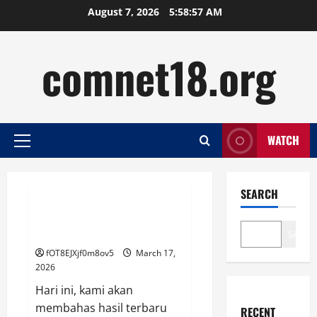
Skip
August 7, 2026
5:58:57 AM
to
content
comnet18.org
WATCH
Primary
Menu
GAME ONLINE
SEARCH
Hasil Terbaru Togel China:
Keluaran Data Hari Ini
Search
fOT8EJXjf0m8ov5
March 17,
2026
Hari ini, kami akan
membahas hasil terbaru
RECENT