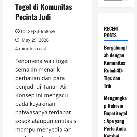
Togel di Komunitas
Pecinta Judi
RECENT
fOT8EJXjf0m8ov5
POSTS
May 29, 2026
Bergabungl
4 minutes read
ah dengan
Fenomena wali togel
Komunitas
semakin menarik
Rubah4D:
perhatian dari para
Tips dan
Trik
penjudi di Tanah Air.
Konsep ini mengacu
Mengungka
pada keyakinan
p Rahasia
bahwasanya terdapat
Bupatitogel
sosok ataupun entitas si
: Apa yang
Perlu Anda
mampu menyediakan
Ketahui