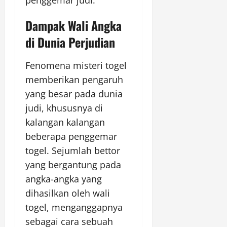
penggemar judi.
Dampak Wali Angka
di Dunia Perjudian
Fenomena misteri togel
memberikan pengaruh
yang besar pada dunia
judi, khususnya di
kalangan kalangan
beberapa penggemar
togel. Sejumlah bettor
yang bergantung pada
angka-angka yang
dihasilkan oleh wali
togel, menganggapnya
sebagai cara sebuah