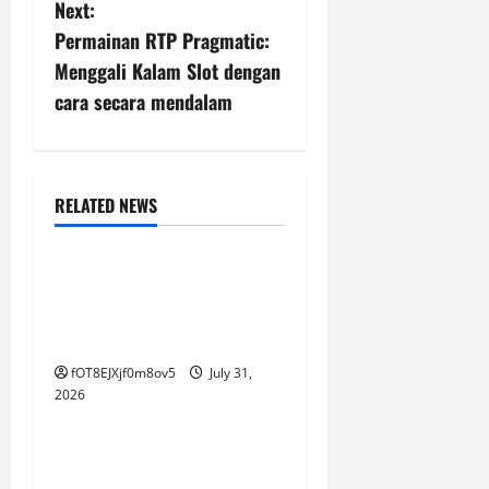
Next:
t
Permainan RTP Pragmatic:
n
Menggali Kalam Slot dengan
cara secara mendalam
a
v
i
RELATED NEWS
GAME ONLINE
g
Bergabunglah dengan
a
Komunitas Rubah4D: Tips
dan Trik
t
fOT8EJXjf0m8ov5
July 31,
i
2026
GAME ONLINE
o
Mengungkap Rahasia