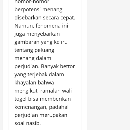
nomor-nomor
berpotensi menang
disebarkan secara cepat.
Namun, fenomena ini
juga menyebarkan
gambaran yang keliru
tentang peluang
menang dalam
perjudian. Banyak bettor
yang terjebak dalam
khayalan bahwa
mengikuti ramalan wali
togel bisa memberikan
kemenangan, padahal
perjudian merupakan
soal nasib.