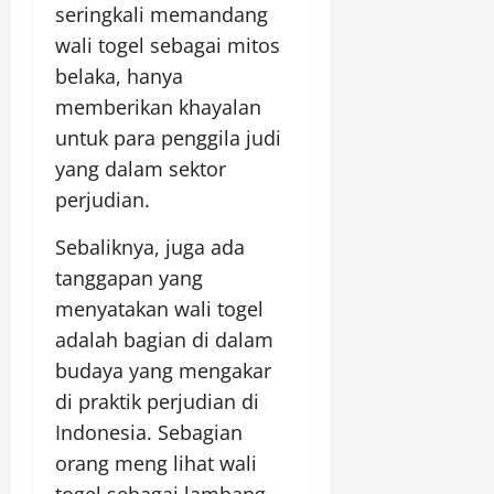
seringkali memandang
wali togel sebagai mitos
belaka, hanya
memberikan khayalan
untuk para penggila judi
yang dalam sektor
perjudian.
Sebaliknya, juga ada
tanggapan yang
menyatakan wali togel
adalah bagian di dalam
budaya yang mengakar
di praktik perjudian di
Indonesia. Sebagian
orang meng lihat wali