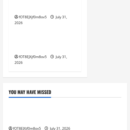
n
Bupatitogel: Apa yang
Perlu Anda Ketahui
fOT8EJXjf0m8ov5
July 31,
2026
GAME ONLINE
Rubah4d: Memahami
Karakter dan Misi Sukses
fOT8EJXjf0m8ov5
July 31,
2026
YOU MAY HAVE MISSED
GAME ONLINE
Bergabunglah dengan Komunitas Rubah4D: Tips
dan Trik
fOT8EJXjf0m8ov5
July 31, 2026
GAME ONLINE