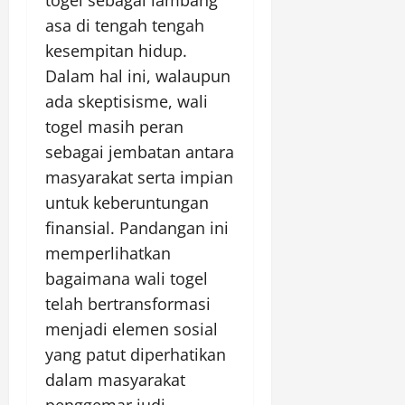
togel sebagai lambang
asa di tengah tengah
kesempitan hidup.
Dalam hal ini, walaupun
ada skeptisisme, wali
togel masih peran
sebagai jembatan antara
masyarakat serta impian
untuk keberuntungan
finansial. Pandangan ini
memperlihatkan
bagaimana wali togel
telah bertransformasi
menjadi elemen sosial
yang patut diperhatikan
dalam masyarakat