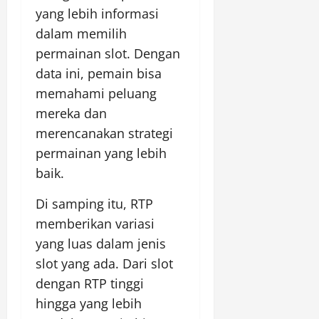
yang lebih informasi
dalam memilih
permainan slot. Dengan
data ini, pemain bisa
memahami peluang
mereka dan
merencanakan strategi
permainan yang lebih
baik.
Di samping itu, RTP
memberikan variasi
yang luas dalam jenis
slot yang ada. Dari slot
dengan RTP tinggi
hingga yang lebih