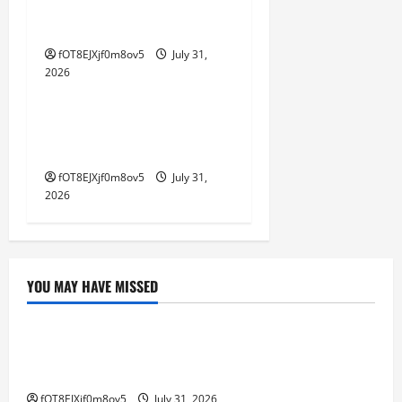
Bupatitogel: Apa yang
o
Perlu Anda Ketahui
n
fOT8EJXjf0m8ov5
July 31,
2026
GAME ONLINE
Rubah4d: Memahami
Karakter dan Misi Sukses
fOT8EJXjf0m8ov5
July 31,
2026
YOU MAY HAVE MISSED
GAME ONLINE
Bergabunglah dengan Komunitas Rubah4D: Tips
dan Trik
fOT8EJXjf0m8ov5
July 31, 2026