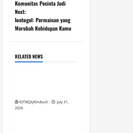
o
Komunitas Pecinta Judi
s
Next:
Iontogel: Permainan yang
t
Merubah Kehidupan Kamu
n
a
RELATED NEWS
v
GAME ONLINE
i
Bergabunglah dengan
Komunitas Rubah4D: Tips
g
dan Trik
a
fOT8EJXjf0m8ov5
July 31,
2026
t
GAME ONLINE
i
Mengungkap Rahasia