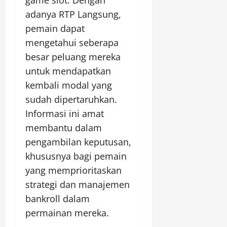
game slot. Dengan
adanya RTP Langsung,
pemain dapat
mengetahui seberapa
besar peluang mereka
untuk mendapatkan
kembali modal yang
sudah dipertaruhkan.
Informasi ini amat
membantu dalam
pengambilan keputusan,
khususnya bagi pemain
yang memprioritaskan
strategi dan manajemen
bankroll dalam
permainan mereka.