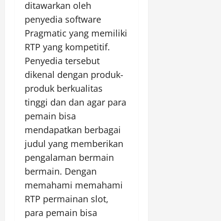
ditawarkan oleh
penyedia software
Pragmatic yang memiliki
RTP yang kompetitif.
Penyedia tersebut
dikenal dengan produk-
produk berkualitas
tinggi dan dan agar para
pemain bisa
mendapatkan berbagai
judul yang memberikan
pengalaman bermain
bermain. Dengan
memahami memahami
RTP permainan slot,
para pemain bisa