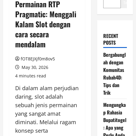
Permainan RTP
Search
Pragmatic: Menggali
Kalam Slot dengan
cara secara
RECENT
mendalam
POSTS
Bergabungl
fOT8EJXjf0m8ov5
ah dengan
May 30, 2026
Komunitas
4 minutes read
Rubah4D:
Tips dan
Di dalam alam perjudian
Trik
daring, slot adalah
Mengungka
sebuah jenis permainan
p Rahasia
yang sangat amat
Bupatitogel
diminati. Melalui ragam
: Apa yang
konsep serta
Perlu Anda