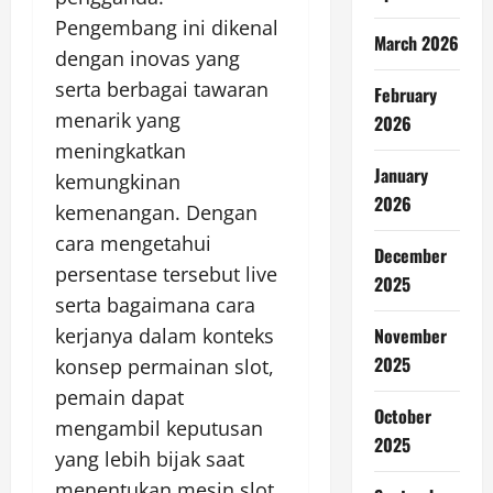
Pengembang ini dikenal
March 2026
dengan inovas yang
serta berbagai tawaran
February
menarik yang
2026
meningkatkan
January
kemungkinan
2026
kemenangan. Dengan
cara mengetahui
December
persentase tersebut live
2025
serta bagaimana cara
kerjanya dalam konteks
November
2025
konsep permainan slot,
pemain dapat
October
mengambil keputusan
2025
yang lebih bijak saat
menentukan mesin slot