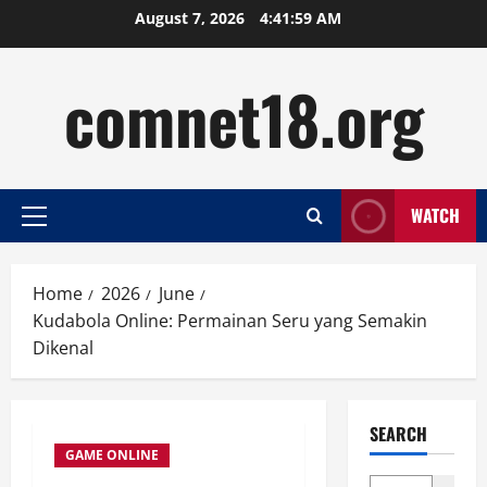
Skip
August 7, 2026
4:42:00 AM
to
content
comnet18.org
WATCH
Primary
Menu
Home
2026
June
Kudabola Online: Permainan Seru yang Semakin
Dikenal
SEARCH
GAME ONLINE