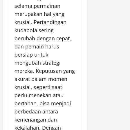
selama permainan
merupakan hal yang
krusial. Pertandingan
kudabola sering
berubah dengan cepat,
dan pemain harus
bersiap untuk
mengubah strategi
mereka. Keputusan yang
akurat dalam momen
krusial, seperti saat
perlu menekan atau
bertahan, bisa menjadi
perbedaan antara
kemenangan dan
kekalahan. Dengan