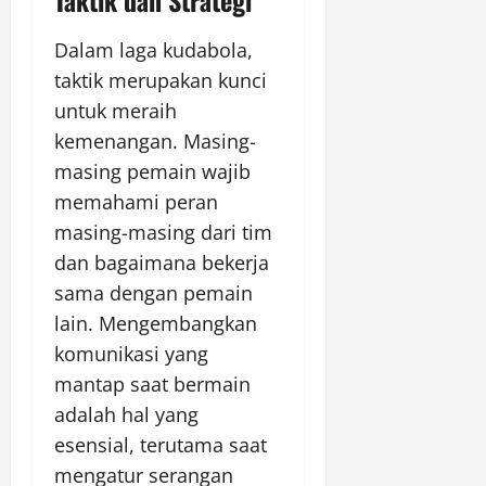
Taktik dan Strategi
Dalam laga kudabola,
taktik merupakan kunci
untuk meraih
kemenangan. Masing-
masing pemain wajib
memahami peran
masing-masing dari tim
dan bagaimana bekerja
sama dengan pemain
lain. Mengembangkan
komunikasi yang
mantap saat bermain
adalah hal yang
esensial, terutama saat
mengatur serangan