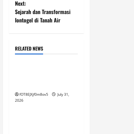
Next:
t
Sejarah dan Transformasi
n
Iontogel di Tanah Air
a
v
RELATED NEWS
GAME ONLINE
i
Bergabunglah dengan
g
Komunitas Rubah4D: Tips
a
dan Trik
t
fOT8EJXjf0m8ov5
July 31,
2026
GAME ONLINE
i
Mengungkap Rahasia
o
Bupatitogel: Apa yang