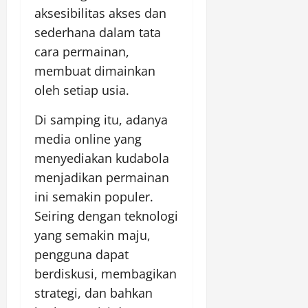
aksesibilitas akses dan
sederhana dalam tata
cara permainan,
membuat dimainkan
oleh setiap usia.
Di samping itu, adanya
media online yang
menyediakan kudabola
menjadikan permainan
ini semakin populer.
Seiring dengan teknologi
yang semakin maju,
pengguna dapat
berdiskusi, membagikan
strategi, dan bahkan