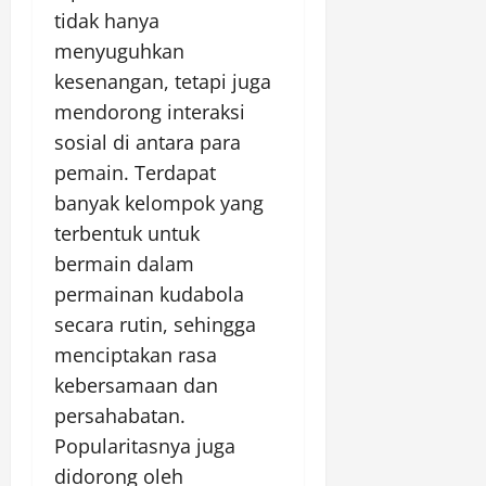
tidak hanya
menyuguhkan
kesenangan, tetapi juga
mendorong interaksi
sosial di antara para
pemain. Terdapat
banyak kelompok yang
terbentuk untuk
bermain dalam
permainan kudabola
secara rutin, sehingga
menciptakan rasa
kebersamaan dan
persahabatan.
Popularitasnya juga
didorong oleh