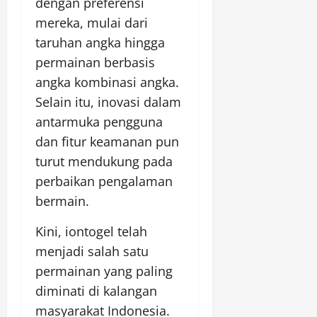
dengan preferensi
mereka, mulai dari
taruhan angka hingga
permainan berbasis
angka kombinasi angka.
Selain itu, inovasi dalam
antarmuka pengguna
dan fitur keamanan pun
turut mendukung pada
perbaikan pengalaman
bermain.
Kini, iontogel telah
menjadi salah satu
permainan yang paling
diminati di kalangan
masyarakat Indonesia.