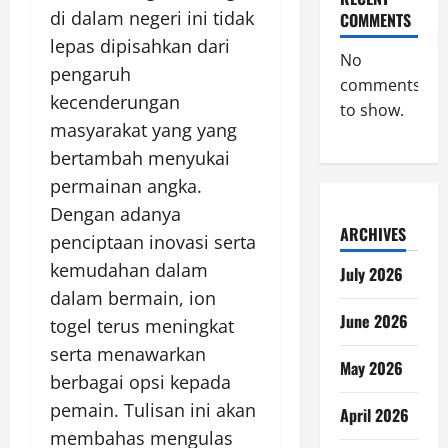
di dalam negeri ini tidak
COMMENTS
lepas dipisahkan dari
No
pengaruh
comments
kecenderungan
to show.
masyarakat yang yang
bertambah menyukai
permainan angka.
Dengan adanya
ARCHIVES
penciptaan inovasi serta
kemudahan dalam
July 2026
dalam bermain, ion
June 2026
togel terus meningkat
serta menawarkan
May 2026
berbagai opsi kepada
pemain. Tulisan ini akan
April 2026
membahas mengulas