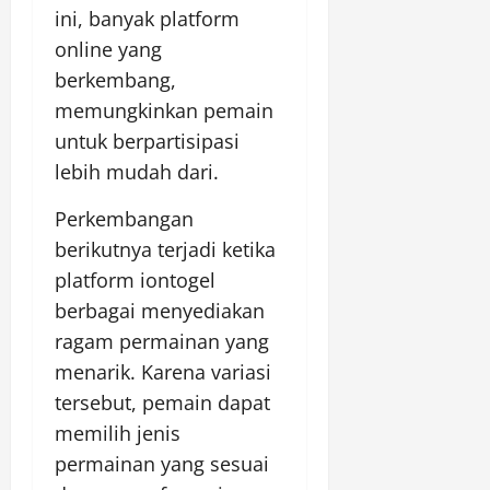
ini, banyak platform
online yang
berkembang,
memungkinkan pemain
untuk berpartisipasi
lebih mudah dari.
Perkembangan
berikutnya terjadi ketika
platform iontogel
berbagai menyediakan
ragam permainan yang
menarik. Karena variasi
tersebut, pemain dapat
memilih jenis
permainan yang sesuai