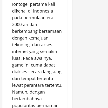
Iontogel pertama kali
dikenal di Indonesia
pada permulaan era
2000-an dan
berkembang bersamaan
dengan kemajuan
teknologi dan akses
internet yang semakin
luas. Pada awalnya,
game ini cuma dapat
diakses secara langsung
dari tempat tertentu
lewat perantara tertentu.
Namun, dengan
bertambahnya
popularitas permainan