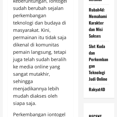
keberuntungan, iontogel
sudah berubah sejalan
Rubah4d:
perkembangan
Memahami
teknologi dan budaya di
Karakter
dan Misi
masyarakat. Kini,
Sukses
permainan itu tidak saja
dikenal di komunitas
Slot Kuda
pemain langsung, tetapi
dan
juga telah sudah beralih
Perkemban
gan
ke media online yang
Teknologi
sangat mutakhir,
Judi Online
sehingga
menjadikannya lebih
Rakyat4D
mudah diakses oleh
siapa saja.
Perkembangan iontogel
RECENT