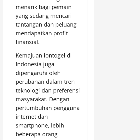
menarik bagi pemain
yang sedang mencari
tantangan dan peluang
mendapatkan profit
finansial.
Kemajuan iontogel di
Indonesia juga
dipengaruhi oleh
perubahan dalam tren
teknologi dan preferensi
masyarakat. Dengan
pertumbuhan pengguna
internet dan
smartphone, lebih
beberapa orang