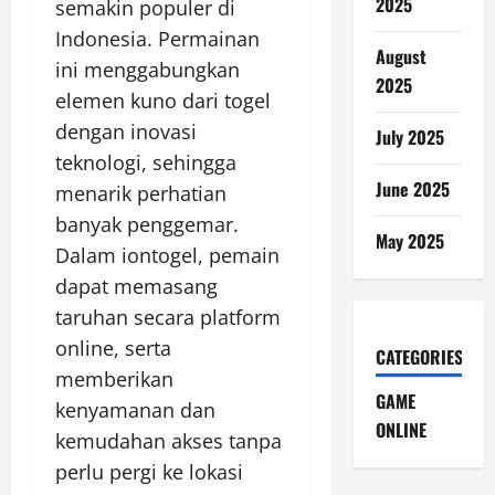
2025
semakin populer di
Indonesia. Permainan
August
ini menggabungkan
2025
elemen kuno dari togel
dengan inovasi
July 2025
teknologi, sehingga
June 2025
menarik perhatian
banyak penggemar.
May 2025
Dalam iontogel, pemain
dapat memasang
taruhan secara platform
online, serta
CATEGORIES
memberikan
GAME
kenyamanan dan
ONLINE
kemudahan akses tanpa
perlu pergi ke lokasi