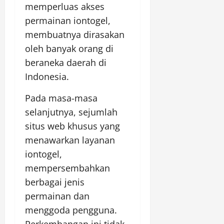
memperluas akses
permainan iontogel,
membuatnya dirasakan
oleh banyak orang di
beraneka daerah di
Indonesia.
Pada masa-masa
selanjutnya, sejumlah
situs web khusus yang
menawarkan layanan
iontogel,
mempersembahkan
berbagai jenis
permainan dan
menggoda pengguna.