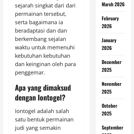
March 2026
sejarah singkat dari dari
permainan tersebut,
February
serta bagaimana ia
2026
beradaptasi dan dan
berkembang sejalan
January
waktu untuk memenuhi
2026
kebutuhan kebutuhan
December
dan keinginan oleh para
2025
penggemar.
November
Apa yang dimaksud
2025
dengan Iontogel?
October
Iontogel adalah salah
2025
satu bentuk permainan
September
judi yang semakin