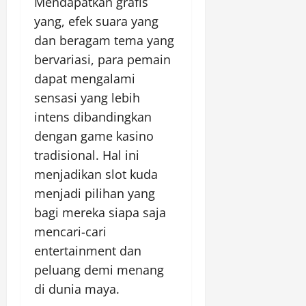
Mendapatkan grafis
yang, efek suara yang
dan beragam tema yang
bervariasi, para pemain
dapat mengalami
sensasi yang lebih
intens dibandingkan
dengan game kasino
tradisional. Hal ini
menjadikan slot kuda
menjadi pilihan yang
bagi mereka siapa saja
mencari-cari
entertainment dan
peluang demi menang
di dunia maya.