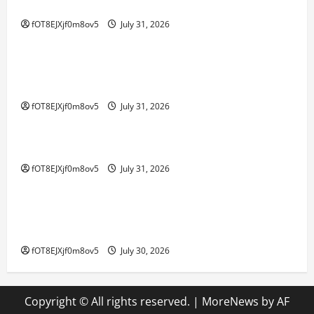
dan Trik
fOT8EJXjf0m8ov5
July 31, 2026
GAME ONLINE
Mengungkap Rahasia Bupatitogel: Apa yang
Perlu Anda Ketahui
fOT8EJXjf0m8ov5
July 31, 2026
GAME ONLINE
Rubah4d: Memahami Karakter dan Misi Sukses
fOT8EJXjf0m8ov5
July 31, 2026
GAME ONLINE
Slot Kuda dan Perkembangan Teknologi Judi
Online
fOT8EJXjf0m8ov5
July 30, 2026
Copyright © All rights reserved.
|
MoreNews
by AF