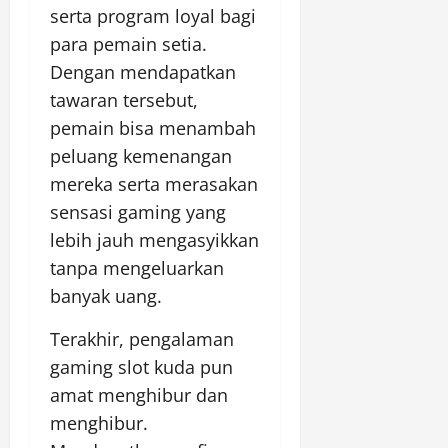
serta program loyal bagi
para pemain setia.
Dengan mendapatkan
tawaran tersebut,
pemain bisa menambah
peluang kemenangan
mereka serta merasakan
sensasi gaming yang
lebih jauh mengasyikkan
tanpa mengeluarkan
banyak uang.
Terakhir, pengalaman
gaming slot kuda pun
amat menghibur dan
menghibur.