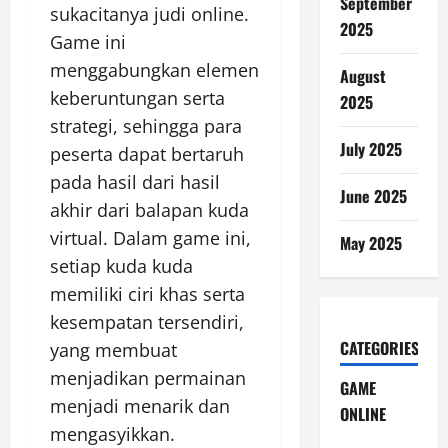
September
sukacitanya judi online.
2025
Game ini
menggabungkan elemen
August
keberuntungan serta
2025
strategi, sehingga para
July 2025
peserta dapat bertaruh
pada hasil dari hasil
June 2025
akhir dari balapan kuda
virtual. Dalam game ini,
May 2025
setiap kuda kuda
memiliki ciri khas serta
kesempatan tersendiri,
CATEGORIES
yang membuat
menjadikan permainan
GAME
menjadi menarik dan
ONLINE
mengasyikkan.