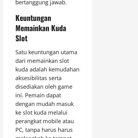
bertanggung jawab.
Keuntungan
Memainkan Kuda
Slot
Satu keuntungan utama
dari memainkan slot
kuda adalah kemudahan
aksesibilitas serta
disediakan oleh game
ini. Pemain dapat
dengan mudah masuk
ke slot kuda melalui
perangkat mobile atau
PC, tanpa harus harus