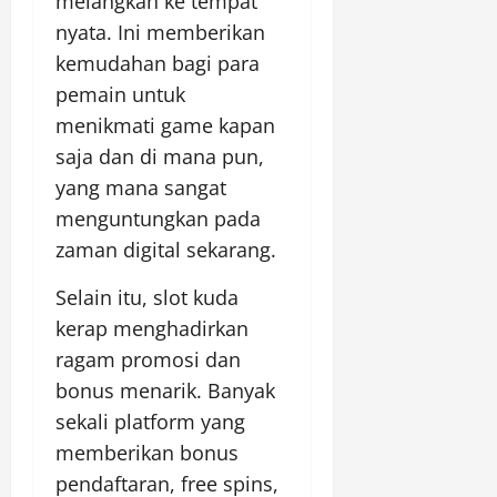
melangkah ke tempat
nyata. Ini memberikan
kemudahan bagi para
pemain untuk
menikmati game kapan
saja dan di mana pun,
yang mana sangat
menguntungkan pada
zaman digital sekarang.
Selain itu, slot kuda
kerap menghadirkan
ragam promosi dan
bonus menarik. Banyak
sekali platform yang
memberikan bonus
pendaftaran, free spins,