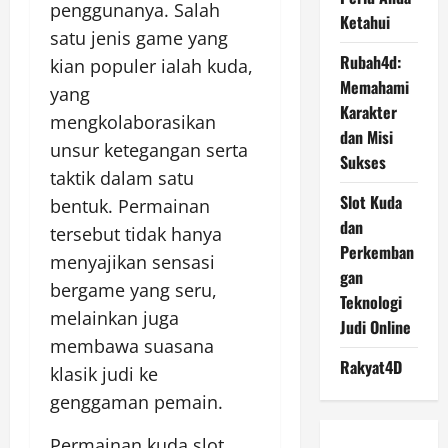
penggunanya. Salah
Ketahui
satu jenis game yang
Rubah4d:
kian populer ialah kuda,
Memahami
yang
Karakter
mengkolaborasikan
dan Misi
unsur ketegangan serta
Sukses
taktik dalam satu
Slot Kuda
bentuk. Permainan
dan
tersebut tidak hanya
Perkemban
menyajikan sensasi
gan
bergame yang seru,
Teknologi
melainkan juga
Judi Online
membawa suasana
Rakyat4D
klasik judi ke
genggaman pemain.
Permainan kuda slot